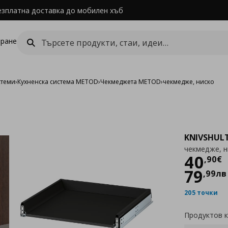
езплатна доставка до мобилен хъб
ране
стеми
›
Кухненска система METOD
›
Чекмеджета METOD
›
чекмедже, ниско
KNIVSHUL
чекмедже, н
Цен
40
,
90
€
79
,
99
лв
205 точки
Продуктов 