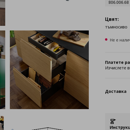
806.006.68
Цвят:
тъмносиво
Не е нали
Платете ра
Изчислете в
Доставка
Инструкц