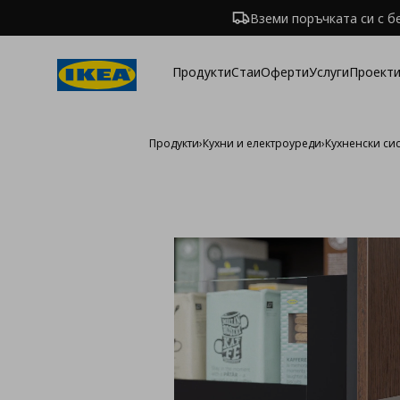
Вземи поръчката си с б
Продукти
Стаи
Оферти
Услуги
Проекти
Продукти
›
Кухни и електроуреди
›
Кухненски си