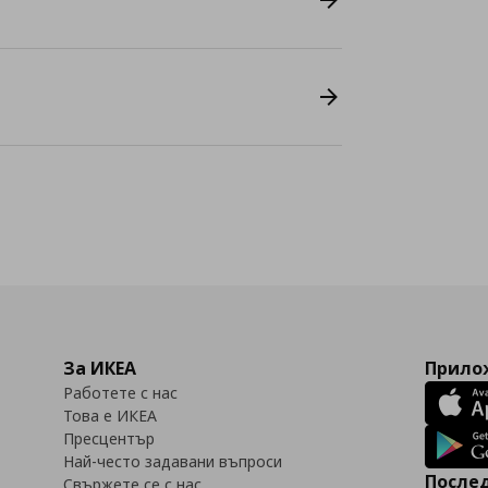
За ИКЕА
Прилож
Работете с нас
Това е ИКЕА
Пресцентър
Най-често задавани въпроси
Послед
Свържете се с нас