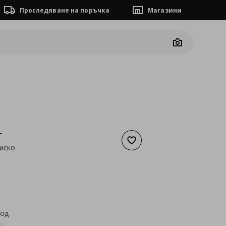
Проследяване на поръчка
Магазини
Camera
T
Добави към списъка с люб
иско
а
40,90 €
код