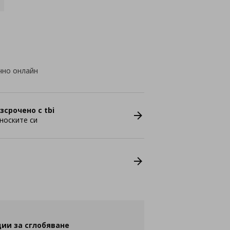
чно онлайн
зсрочено с tbi
носките си
ии за сглобяване