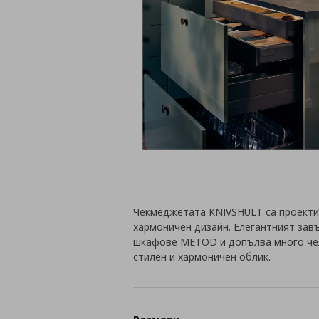
Чекмеджетата KNIVSHULT са проектир
хармоничен дизайн. Елегантният зав
шкафове METOD и допълва много чела
стилен и хармоничен облик.