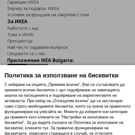
Гаранции ИКЕА
Ваучер за подарък ИКЕА
Условия за връщане на закупени стоки
За ИКЕА
Работете с нас
Това е ИКЕА
Пресцентър
Най-често задавани въпроси
Свържете се с нас
Приложение IKEA Bulgaria:
Политика за използване на бисквитки
С избиране на опцията „Приемам всички“, Вие се съгласявате да
приемете всички бисквитки с цел подобряване на навигацията,
Последвайте ни:
анализ на посещенията и подобряване на маркетинговите ни
активности. При избор на „Отхвърлям всички“ ще се инсталират
Facebook
Twitter
Youtube
Pinterest
Instagram
само строго необходимитe бисквитки, които са нужни за правилното
функциониране на уебсайта ни. Можете да изберете кои категории
да приемете като кликнете на "Настройки за използване на
бисквитки". За да видите пълната ни Политика за използване на
бисквитки, кликнете тук. За правилно функциониране на
бисквитките, опреснете страницата в случай, че оттеглите