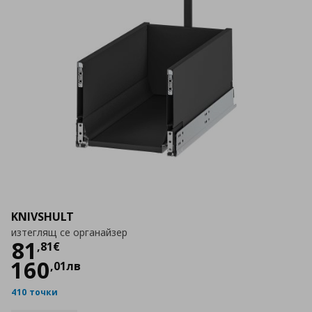
KNIVSHULT
изтеглящ се органайзер
Цена
81,81 €
81
,
81
€
160
,
01
лв
410 точки