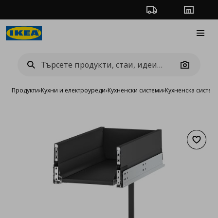
Проследяване на п
Магази
Burge
Camera
Продукти
›
Кухни и електроуреди
›
Кухненски системи
›
Кухненска систе
Добав