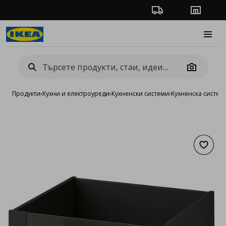
Проследяване на п
Магази
Burge
Camera
Продукти
›
Кухни и електроуреди
›
Кухненски системи
›
Кухненска систе
Добав