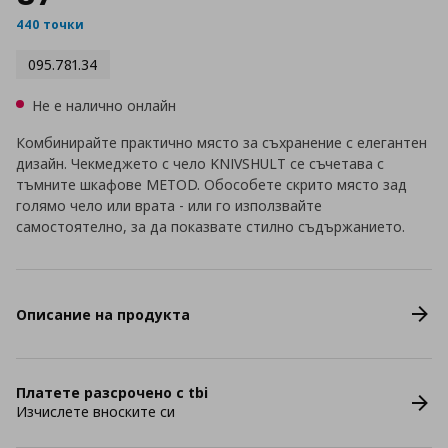
440 точки
095.781.34
Не е налично онлайн
Комбинирайте практично място за съхранение с елегантен
дизайн. Чекмеджето с чело KNIVSHULT се съчетава с
тъмните шкафове METOD. Обособете скрито място зад
голямо чело или врата - или го използвайте
самостоятелно, за да показвате стилно съдържанието.
Описание на продукта
Платете разсрочено с tbi
Изчислете вноските си