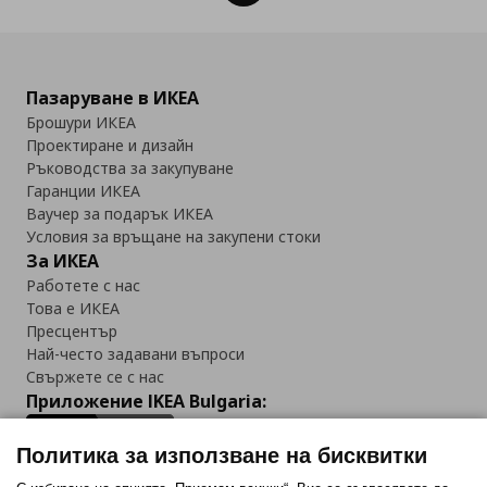
Пазаруване в ИКЕА
Брошури ИКЕА
Проектиране и дизайн
Ръководства за закупуване
Гаранции ИКЕА
Ваучер за подарък ИКЕА
Условия за връщане на закупени стоки
За ИКЕА
Работете с нас
Това е ИКЕА
Пресцентър
Най-често задавани въпроси
Свържете се с нас
Приложение IKEA Bulgaria:
Политика за използване на бисквитки