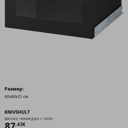
Размер:
60x60x21 см
KNIVSHULT
високо чекмедже с чело
Цена
87,43 €
87
,
43
€