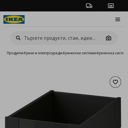
Проследяване на п
Магази
Burge
Camera
Продукти
›
Кухни и електроуреди
›
Кухненски системи
›
Кухненска систе
Добав