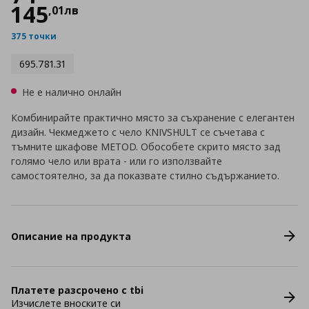
145
,
01
лв
375 точки
695.781.31
Не е налично онлайн
Комбинирайте практично място за съхранение с елегантен
дизайн. Чекмеджето с чело KNIVSHULT се съчетава с
тъмните шкафове METOD. Обособете скрито място зад
голямо чело или врата - или го използвайте
самостоятелно, за да показвате стилно съдържанието.
Описание на продукта
Платете разсрочено с tbi
Изчислете вноските си