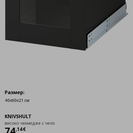
Размер:
40x60x21 см
KNIVSHULT
високо чекмедже с чело
Цена
74,14 €
74
,
14
€