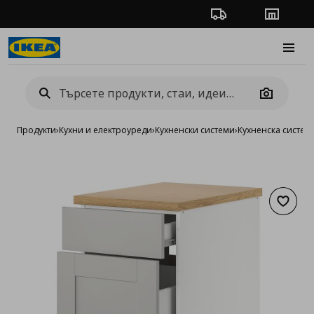
Проследяване на п
Магази
Burge
Camera
Продукти
›
Кухни и електроуреди
›
Кухненски системи
›
Кухненска систе
Добав