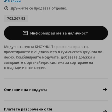
rating
410 точки
Дръжките се продават отделно.
703.267.93
Информирай ме за наличност
Модулната кухня KNOXHULT прави планирането,
проектирането и оцеляването в кухненската джунгла по-
лесно. Комбинирайте модулите, добавете дръжки и
завършете с органайзери, система за сортиране на
отпадъци и осветление.
Описание на продукта
Платете разсрочено с tbi