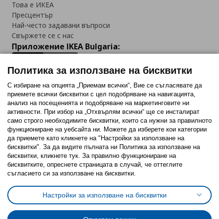
Това е ИКЕА
Пресцентър
Най-често задавани въпроси
Свържете се с нас
Приложение IKEA Bulgaria:
Политика за използване на бисквитки
С избиране на опцията „Приемам всички“, Вие се съгласявате да
приемете всички бисквитки с цел подобряване на навигацията,
Последвайте ни:
анализ на посещенията и подобряване на маркетинговите ни
активности. При избор на „Отхвърлям всички“ ще се инсталират
Facebook
Twitter
Youtube
Pinterest
Instagram
само строго необходимитe бисквитки, които са нужни за правилното
функциониране на уебсайта ни. Можете да изберете кои категории
да приемете като кликнете на "Настройки за използване на
бисквитки". За да видите пълната ни Политика за използване на
бисквитки, кликнете тук. За правилно функциониране на
бисквитките, опреснете страницата в случай, че оттеглите
съгласието си за използване на бисквитки.
Политика за използване на бисквитки (Cookies)
Избор на настройки за използване на бисквитки
Настройки за използване на бисквитки
Условия за ползване на ikea.bg
Обща политика за личните данни
Политика за защита на личните данни на ikea.bg
Общи условия на програма IKEA Family