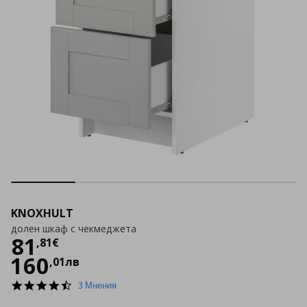
KNOXHULT
долен шкаф с чекмеджета
Цена
81,81 €
81
,
81
€
160
,
01
лв
4.7
3 Мнения
star