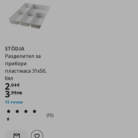
STÖDJA
Разделител за
прибори
пластмаса 31х50,
бял
Цена
2,04 €
2
,
04
€
3
,
99
лв
15 точки
(15)
Добави към списъка с любими