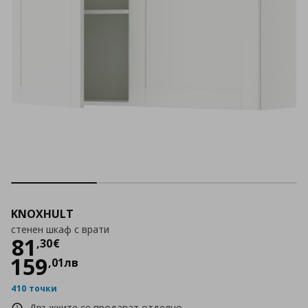
KNOXHULT
стенен шкаф с врати
Цена
81,30 €
81
,
30
€
159
,
01
лв
410 точки
Дръжките се продават отделно.