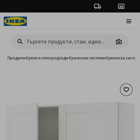
Проследяване на п
Магази
Burge
Camera
Продукти
›
Кухни и електроуреди
›
Кухненски системи
›
Кухненска систе
Добав