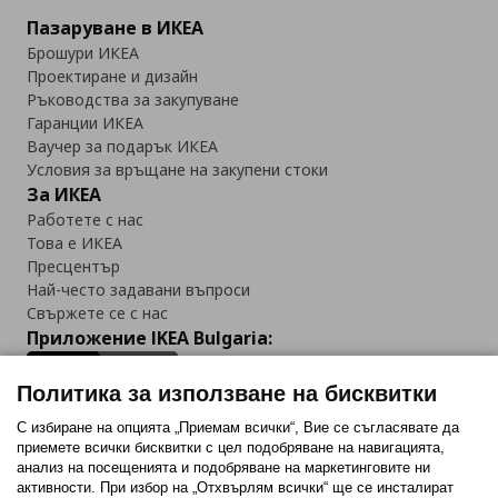
Пазаруване в ИКЕА
Брошури ИКЕА
Проектиране и дизайн
Ръководства за закупуване
Гаранции ИКЕА
Ваучер за подарък ИКЕА
Условия за връщане на закупени стоки
За ИКЕА
Работете с нас
Това е ИКЕА
Пресцентър
Най-често задавани въпроси
Свържете се с нас
Приложение IKEA Bulgaria:
Политика за използване на бисквитки
С избиране на опцията „Приемам всички“, Вие се съгласявате да
приемете всички бисквитки с цел подобряване на навигацията,
Последвайте ни:
анализ на посещенията и подобряване на маркетинговите ни
активности. При избор на „Отхвърлям всички“ ще се инсталират
Facebook
Twitter
Youtube
Pinterest
Instagram