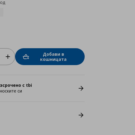
код
Добави в
кошницата
зсрочено с tbi
носките си