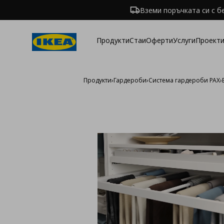
Вземи поръчката си с б
Продукти
Стаи
Оферти
Услуги
Проекти
Продукти
›
Гардероби
›
Система гардероби PAX
›