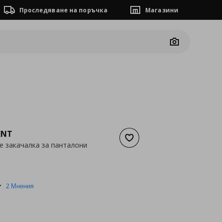
Проследяване на поръчка
Магазини
Camera
ENT
Добави към списъка с люб
е закачалка за панталони
а
40,90 €
5.0
2 Мнения
star
rating