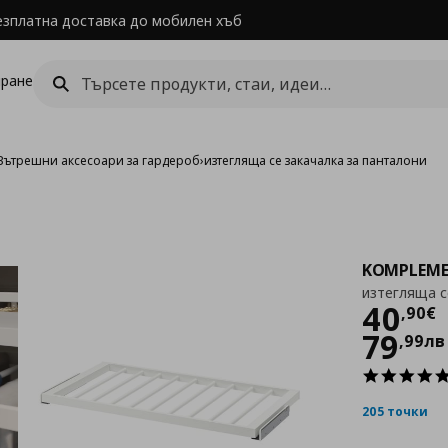
езплатна доставка до мобилен хъб
ране
Вътрешни аксесоари за гардероб
›
изтегляща се закачалка за панталони
KOMPLEM
изтегляща с
Цен
40
,
90
€
79
,
99
лв
205 точки