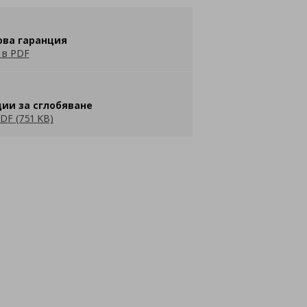
ова гаранция
 в PDF
ии за сглобяване
DF (751 KB)