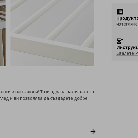
Продукт
изтегляне
Инструкц
Свалете P
нки и панталони! Тази здрава закачалка за
еглед и ви позволява да създадете добре