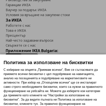
Гаранции ИКЕА
Ваучер за подарък ИКЕА
Условия за връщане на закупени стоки
За ИКЕА
Работете с нас
Това е ИКЕА
Пресцентър
Най-често задавани въпроси
Свържете се с нас
Приложение IKEA Bulgaria:
Политика за използване на бисквитки
С избиране на опцията „Приемам всички“, Вие се съгласявате да
приемете всички бисквитки с цел подобряване на навигацията,
Последвайте ни:
анализ на посещенията и подобряване на маркетинговите ни
активности. При избор на „Отхвърлям всички“ ще се инсталират
Facebook
Twitter
Youtube
Pinterest
Instagram
само строго необходимитe бисквитки, които са нужни за правилното
функциониране на уебсайта ни. Можете да изберете кои категории
да приемете като кликнете на "Настройки за използване на
бисквитки". За да видите пълната ни Политика за използване на
бисквитки, кликнете тук. За правилно функциониране на