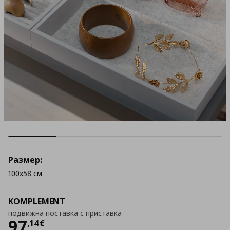
Размер:
100x58 см
KOMPLEMENT
подвижна поставка с приставка
Цена
97,14 €
97
,
14
€