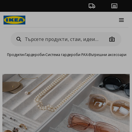
Проследяване на п
Магази
Burge
Camera
Продукти
›
Гардероби
›
Система гардероби PAX
›
Вътрешни аксесоари за
Добав