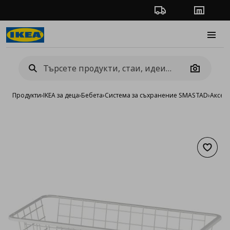
Проследяване на п
Магази
Burge
Camera
Продукти
›
IKEA за деца
›
Бебета
›
Система за съхранение SMASTAD
›
Аксес
Добав