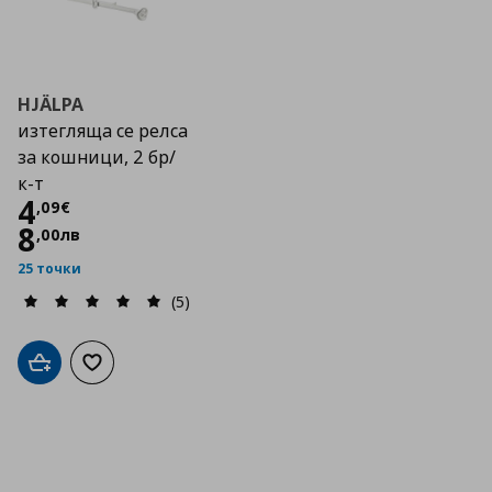
HJÄLPA
изтегляща се релса
за кошници, 2 бр/
к-т
Цена
4,09 €
4
,
09
€
8
,
00
лв
25 точки
(5)
Добави в кошницата
Добави към списъка с любими