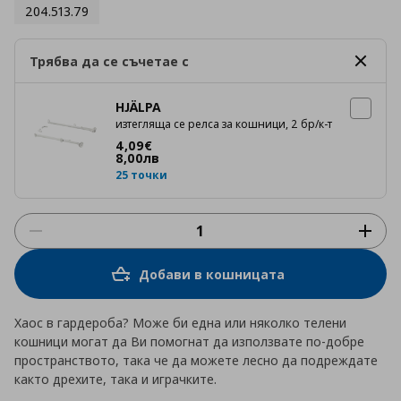
204.513.79
Трябва да се съчетае с
HJÄLPA
изтегляща се релса за кошници, 2 бр/к-т
Цена
4,09 €
4
,
09
€
8
,
00
лв
25 точки
Добави в кошницата
Хаос в гардероба? Може би една или няколко телени
кошници могат да Ви помогнат да използвате по-добре
пространството, така че да можете лесно да подреждате
както дрехите, така и играчките.