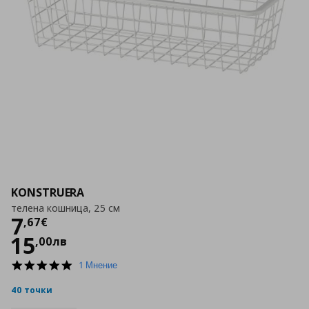
KONSTRUERA
телена кошница, 25 см
Цена
7,67 €
7
,
67
€
15
,
00
лв
5.0
1 Мнение
star
rating
40 точки