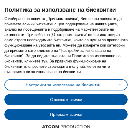
Политика за използване на бисквитки
С избиране на опцията „Приемам всички“, Вие се съгласявате да
приемете всички бисквитки с цел подобряване на навигацията,
Последвайте ни:
анализ на посещенията и подобряване на маркетинговите ни
активности. При избор на „Отхвърлям всички“ ще се инсталират
Facebook
Twitter
Youtube
Pinterest
Instagram
само строго необходимитe бисквитки, които са нужни за правилното
функциониране на уебсайта ни. Можете да изберете кои категории
да приемете като кликнете на "Настройки за използване на
бисквитки". За да видите пълната ни Политика за използване на
бисквитки, кликнете тук. За правилно функциониране на
бисквитките, опреснете страницата в случай, че оттеглите
съгласието си за използване на бисквитки.
Политика за използване на бисквитки (Cookies)
Избор на настройки за използване на бисквитки
Настройки за използване на бисквитки
Условия за ползване на ikea.bg
Обща политика за личните данни
Политика за защита на личните данни на ikea.bg
Общи условия на програма IKEA Family
Отказвам всички
Политика за защита на лични данни на програма IKEA Family
Приемам всички
© Inter-IKEA Systems B.V. 1999 - 2025