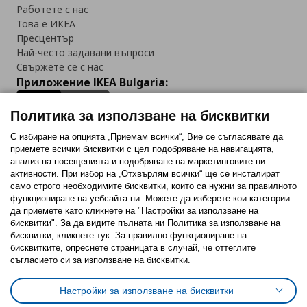
Работете с нас
Това е ИКЕА
Пресцентър
Най-често задавани въпроси
Свържете се с нас
Приложение IKEA Bulgaria:
Политика за използване на бисквитки
С избиране на опцията „Приемам всички“, Вие се съгласявате да
приемете всички бисквитки с цел подобряване на навигацията,
Последвайте ни:
анализ на посещенията и подобряване на маркетинговите ни
активности. При избор на „Отхвърлям всички“ ще се инсталират
Facebook
Twitter
Youtube
Pinterest
Instagram
само строго необходимитe бисквитки, които са нужни за правилното
функциониране на уебсайта ни. Можете да изберете кои категории
да приемете като кликнете на "Настройки за използване на
бисквитки". За да видите пълната ни Политика за използване на
бисквитки, кликнете тук. За правилно функциониране на
бисквитките, опреснете страницата в случай, че оттеглите
съгласието си за използване на бисквитки.
Политика за използване на бисквитки (Cookies)
Избор на настройки за използване на бисквитки
Настройки за използване на бисквитки
Условия за ползване на ikea.bg
Обща политика за личните данни
Политика за защита на личните данни на ikea.bg