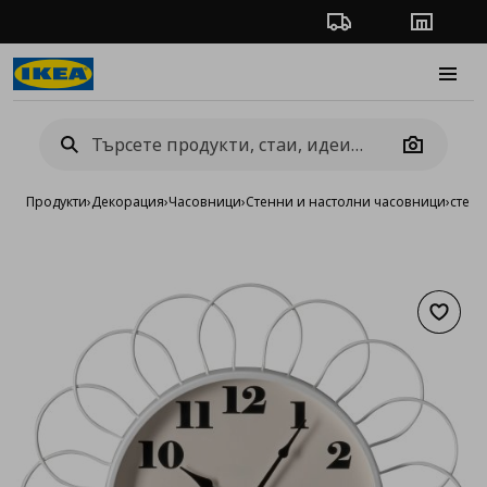
Проследяване на п
Магази
Burge
Camera
Продукти
›
Декорация
›
Часовници
›
Стенни и настолни часовници
›
стене
Добав