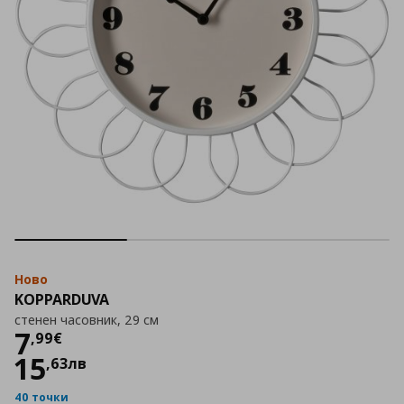
Ново
KOPPARDUVA
стенен часовник, 29 см
Цена
7,99 €
7
,
99
€
15
,
63
лв
40 точки