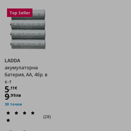
Top Seller
LADDA
акумулаторна
батерия, АА, 4бр. в
к-т
Цена
5,11 €
5
,
11
€
9
,
99
лв
30 точки
(28)