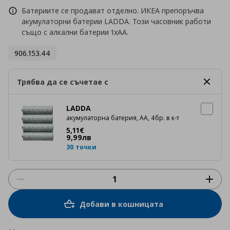
Батериите се продават отделно. ИКЕА препоръчва
акумулаторни батерии LADDA. Този часовник работи
също с алкални батерии 1xAA.
906.153.44
Трябва да се съчетае с
LADDA
акумулаторна батерия, АА, 4бр. в к-т
Цена
5,11 €
5
,
11
€
9
,
99
лв
30 точки
Добави в кошницата