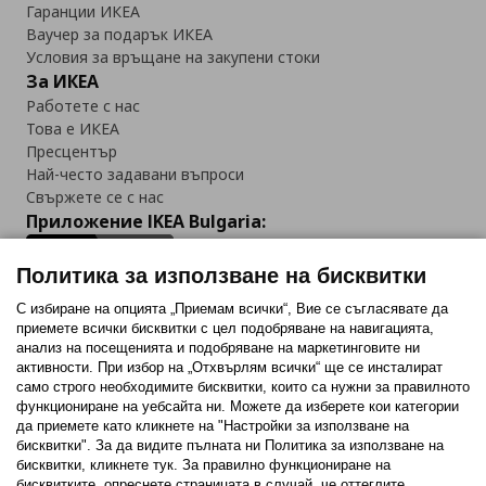
Гаранции ИКЕА
Ваучер за подарък ИКЕА
Условия за връщане на закупени стоки
За ИКЕА
Работете с нас
Това е ИКЕА
Пресцентър
Най-често задавани въпроси
Свържете се с нас
Приложение IKEA Bulgaria:
Политика за използване на бисквитки
С избиране на опцията „Приемам всички“, Вие се съгласявате да
приемете всички бисквитки с цел подобряване на навигацията,
Последвайте ни:
анализ на посещенията и подобряване на маркетинговите ни
активности. При избор на „Отхвърлям всички“ ще се инсталират
Facebook
Twitter
Youtube
Pinterest
Instagram
само строго необходимитe бисквитки, които са нужни за правилното
функциониране на уебсайта ни. Можете да изберете кои категории
да приемете като кликнете на "Настройки за използване на
бисквитки". За да видите пълната ни Политика за използване на
бисквитки, кликнете тук. За правилно функциониране на
бисквитките, опреснете страницата в случай, че оттеглите