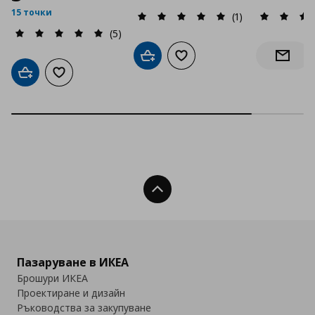
15 точки
(1)
(5)
Добави в кошницата
Добави към списъка с люб
Информ
Добави в кошницата
Добави към списъка с любими
Нагоре
Пазаруване в ИКЕА
Брошури ИКЕА
Проектиране и дизайн
Ръководства за закупуване