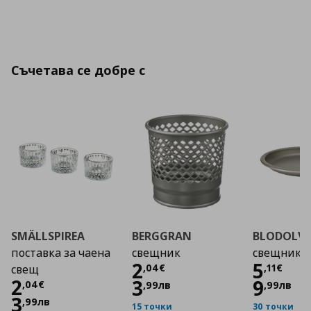
Съчетава се добре с
SMÄLLSPIREA
BERGGRAN
BLODOLV
поставка за чаена
свещник
свещник
Цена
2,04 €
Цена
2
5
,
04
€
,
11
€
свещ
Цена
2,04 €
2
3
9
,
04
€
,
99
лв
,
99
лв
3
,
99
лв
15 точки
30 точки