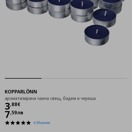
KOPPARLÖNN
ароматизирана чаена свещ, бадем и череша
Цена
3,88 €
3
,
88
€
7
,
59
лв
5.0
6 Мнения
star