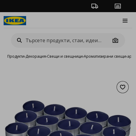
Проследяване на п
Магази
Burge
Camera
Продукти
›
Декорация
›
Свещи и свещници
›
Ароматизирани свещи
›
аром
Добав