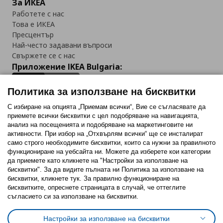
За ИКЕА
Работете с нас
Това е ИКЕА
Пресцентър
Най-често задавани въпроси
Свържете се с нас
Приложение IKEA Bulgaria:
Политика за използване на бисквитки
С избиране на опцията „Приемам всички“, Вие се съгласявате да
приемете всички бисквитки с цел подобряване на навигацията,
Последвайте ни:
анализ на посещенията и подобряване на маркетинговите ни
активности. При избор на „Отхвърлям всички“ ще се инсталират
Facebook
Twitter
Youtube
Pinterest
Instagram
само строго необходимитe бисквитки, които са нужни за правилното
функциониране на уебсайта ни. Можете да изберете кои категории
да приемете като кликнете на "Настройки за използване на
бисквитки". За да видите пълната ни Политика за използване на
бисквитки, кликнете тук. За правилно функциониране на
бисквитките, опреснете страницата в случай, че оттеглите
съгласието си за използване на бисквитки.
Политика за използване на бисквитки (Cookies)
Избор на настройки за използване на бисквитки
Настройки за използване на бисквитки
Условия за ползване на ikea.bg
Обща политика за личните данни