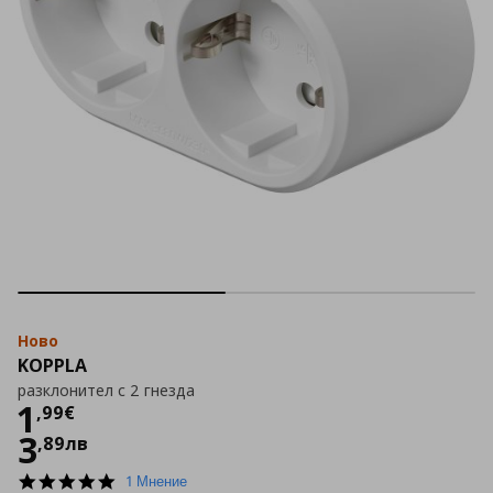
Ново
KOPPLA
разклонител с 2 гнезда
Цена
1,99 €
1
,
99
€
3
,
89
лв
5.0
1 Мнение