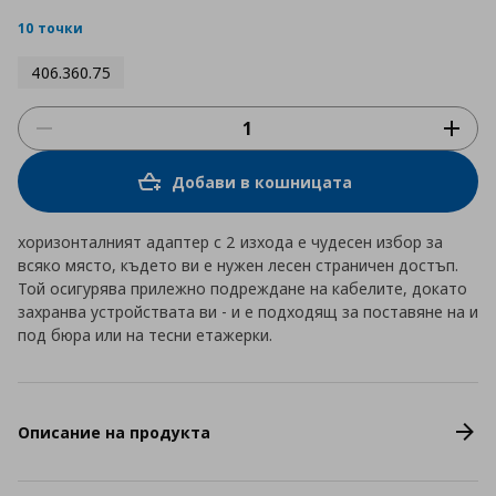
star
rating
10 точки
406.360.75
Добави в кошницата
хоризонталният адаптер с 2 изхода е чудесен избор за
всяко място, където ви е нужен лесен страничен достъп.
Той осигурява прилежно подреждане на кабелите, докато
захранва устройствата ви - и е подходящ за поставяне на и
под бюра или на тесни етажерки.
Описание на продукта