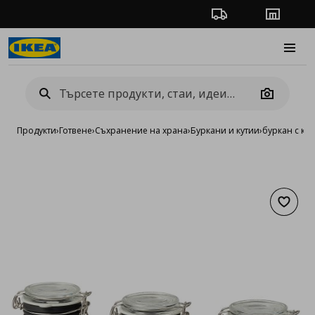
Проследяване на п
Магази
Burge
Camera
Продукти
›
Готвене
›
Съхранение на храна
›
Буркани и кутии
›
буркан с ка
Добав