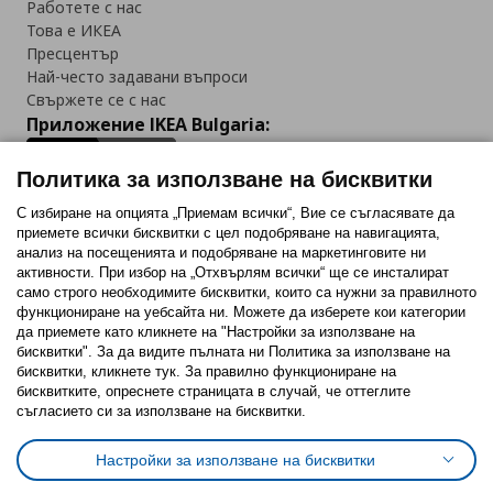
Работете с нас
Това е ИКЕА
Пресцентър
Най-често задавани въпроси
Свържете се с нас
Приложение IKEA Bulgaria:
Политика за използване на бисквитки
С избиране на опцията „Приемам всички“, Вие се съгласявате да
приемете всички бисквитки с цел подобряване на навигацията,
Последвайте ни:
анализ на посещенията и подобряване на маркетинговите ни
активности. При избор на „Отхвърлям всички“ ще се инсталират
Facebook
Twitter
Youtube
Pinterest
Instagram
само строго необходимитe бисквитки, които са нужни за правилното
функциониране на уебсайта ни. Можете да изберете кои категории
да приемете като кликнете на "Настройки за използване на
бисквитки". За да видите пълната ни Политика за използване на
бисквитки, кликнете тук. За правилно функциониране на
бисквитките, опреснете страницата в случай, че оттеглите
съгласието си за използване на бисквитки.
Политика за използване на бисквитки (Cookies)
Избор на настройки за използване на бисквитки
Настройки за използване на бисквитки
Условия за ползване на ikea.bg
Обща политика за личните данни
Политика за защита на личните данни на ikea.bg