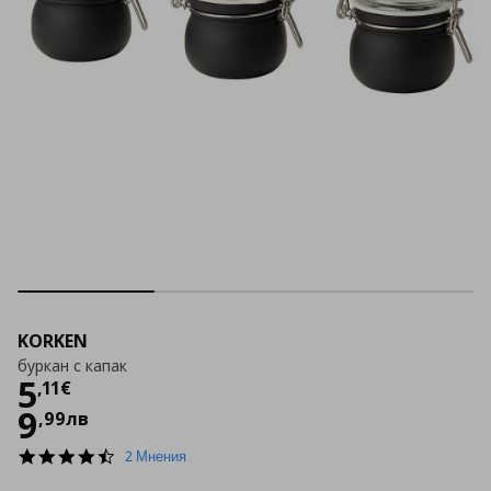
KORKEN
буркан с капак
Цена
5,11 €
5
,
11
€
9
,
99
лв
4.5
2 Мнения
star