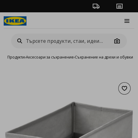
Проследяване на п
Магази
Burge
Camera
Продукти
›
Аксесоари за съхранение
›
Съхранение на дрехи и обувки
›
К
Добав