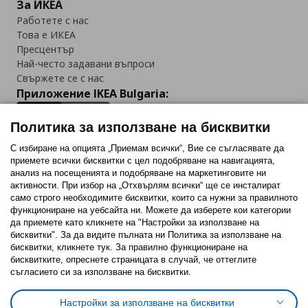
За ИКЕА
Работете с нас
Това е ИКЕА
Пресцентър
Най-често задавани въпроси
Свържете се с нас
Приложение IKEA Bulgaria:
Политика за използване на бисквитки
С избиране на опцията „Приемам всички“, Вие се съгласявате да
приемете всички бисквитки с цел подобряване на навигацията,
Последвайте ни:
анализ на посещенията и подобряване на маркетинговите ни
активности. При избор на „Отхвърлям всички“ ще се инсталират
Facebook
Twitter
Youtube
Pinterest
Instagram
само строго необходимитe бисквитки, които са нужни за правилното
функциониране на уебсайта ни. Можете да изберете кои категории
да приемете като кликнете на "Настройки за използване на
бисквитки". За да видите пълната ни Политика за използване на
бисквитки, кликнете тук. За правилно функциониране на
бисквитките, опреснете страницата в случай, че оттеглите
съгласието си за използване на бисквитки.
Политика за използване на бисквитки (Cookies)
Избор на настройки за използване на бисквитки
Настройки за използване на бисквитки
Условия за ползване на ikea.bg
Обща политика за личните данни