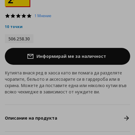
5.0
1 Мнение
star
rating
10 точки
506.258.30
Информирай ме за наличност
Кутията внася ред в хаоса като ви помага да разделяте
чорапите, бельото и аксесоарите си в гардероба или в
скрина. Можете да поставите една или няколко кутии във
всяко чекмедже в зависимост от нуждите ви.
Описание на продукта