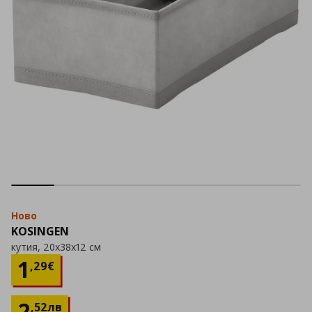
Ново
KOSINGEN
кутия, 20x38x12 см
Цена
1,29 €
1
,
29
€
2
,
52
лв