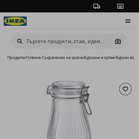
Проследяване на п
Магази
Burge
Camera
Продукти
›
Готвене
›
Съхранение на храна
›
Буркани и кутии
›
буркан във 
Добав