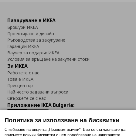
Пазаруване в ИКЕА
Брошури ИКЕА
Проектиране и дизайн
Ръководства за закупуване
Гаранции ИКЕА
Ваучер за подарък ИКЕА
Условия за връщане на закупени стоки
За ИКЕА
Работете с нас
Това е ИКЕА
Пресцентър
Най-често задавани въпроси
Свържете се с нас
Приложение IKEA Bulgaria:
Политика за използване на бисквитки
С избиране на опцията „Приемам всички“, Вие се съгласявате да
приемете всички бисквитки с цел подобряване на навигацията,