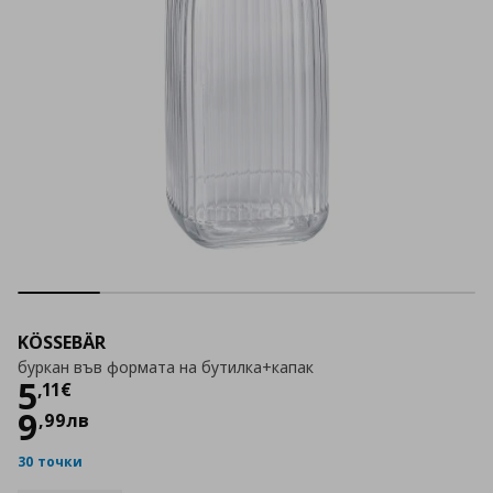
KÖSSEBÄR
буркан във формата на бутилка+капак
Цена
5,11 €
5
,
11
€
9
,
99
лв
30 точки