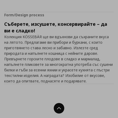
Form/Design process
Съберете, изсушете, консервирайте – да
ви е сладко!
Колекция KÖSSEBÄR ще ви вдъхнови да съхраните вкуса
на лятото. Предлагаме ви прибори и буркани, с които
приготвянето става лесно и забавно. Излезте сред
природата и напълнете кошница с нейните дарове.
Превърнете горските плодове в сладко и мармалад,
напълнете пликовете за многократна употреба със сушени
билки и гъби за есенни яхнии и украсете кухнята с пъстри
текстилни изделия. А наградата? Изобилие от вкусове,
които да опитвате, поднасяте и подарявате.
Нагоре