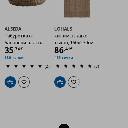
ALSEDA
LOHALS
Табуретка от
килим, гладко
бананови влакна
тъкан, 160x230см
Цена
35,74 €
Цена
86,41 €
35
86
,
74
€
,
41
€
180 точки
435 точки
(2)
(3)
Добави в кошницата
Добави към списъка с любими
Добави в кошницата
Добави към списъка с люб