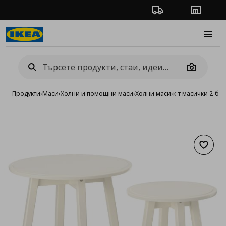
Проследяване на п
Магази
Burge
Camera
Продукти
›
Маси
›
Холни и помощни маси
›
Холни маси
›
к-т масички 2 бр.
Добав