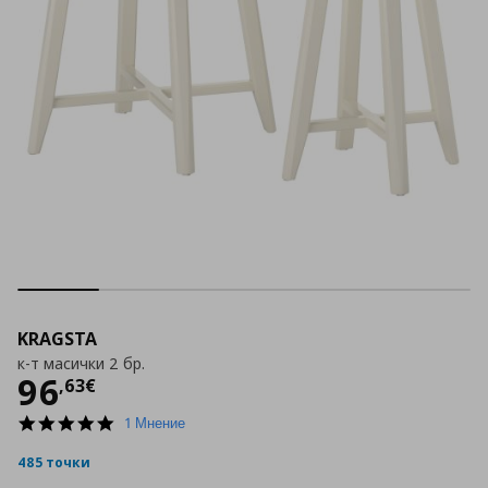
KRAGSTA
к-т масички 2 бр.
Цена
96,63 €
96
,
63
€
5.0
1 Мнение
star
rating
485 точки