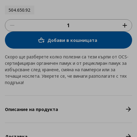
504.650.92
Добави в кошницата
Скоро ще разберете колко полезни са тези кърпи от OCS-
сертифициран органичен памук и от рециклиран памук за
избърсване след хранене, смяна на памперси или за
течащи нослета. Уверете се, че винаги разполагате с тях
подръка!
Описание на продукта
Доставка