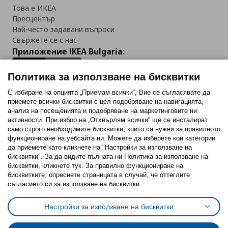
Това е ИКЕА
Пресцентър
Най-често задавани въпроси
Свържете се с нас
Приложение IKEA Bulgaria:
Политика за използване на бисквитки
С избиране на опцията „Приемам всички“, Вие се съгласявате да
приемете всички бисквитки с цел подобряване на навигацията,
Последвайте ни:
анализ на посещенията и подобряване на маркетинговите ни
активности. При избор на „Отхвърлям всички“ ще се инсталират
Facebook
Twitter
Youtube
Pinterest
Instagram
само строго необходимитe бисквитки, които са нужни за правилното
функциониране на уебсайта ни. Можете да изберете кои категории
да приемете като кликнете на "Настройки за използване на
бисквитки". За да видите пълната ни Политика за използване на
бисквитки, кликнете тук. За правилно функциониране на
бисквитките, опреснете страницата в случай, че оттеглите
съгласието си за използване на бисквитки.
Политика за използване на бисквитки (Cookies)
Избор на настройки за използване на бисквитки
Настройки за използване на бисквитки
Условия за ползване на ikea.bg
Обща политика за личните данни
Политика за защита на личните данни на ikea.bg