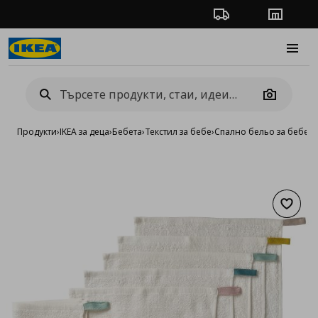
Проследяване на п
Магази
Burge
Camera
Продукти
›
IKEA за деца
›
Бебета
›
Текстил за бебе
›
Спално бельо за бебета
Добав