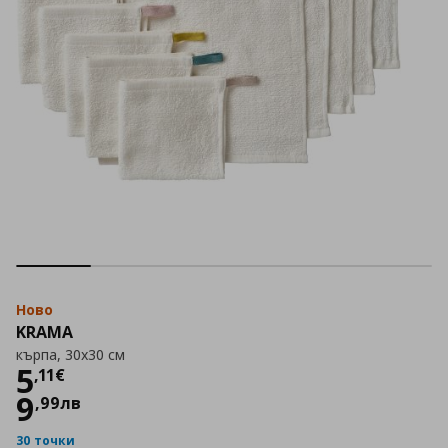
Ново
KRAMA
кърпа, 30x30 см
Цена
5,11 €
5
,
11
€
9
,
99
лв
30 точки