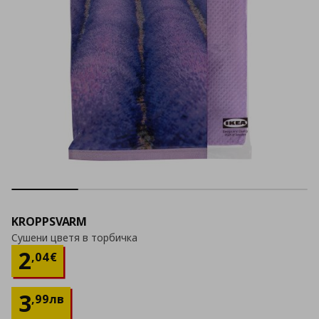
KROPPSVARM
Сушени цветя в торбичка
Цена
2,04 €
2
,
04
€
3
,
99
лв