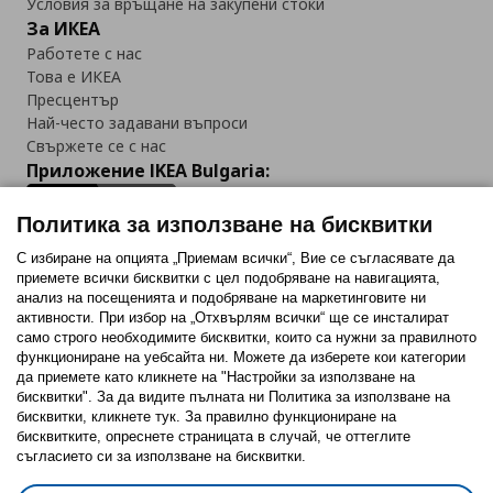
Условия за връщане на закупени стоки
За ИКЕА
Работете с нас
Това е ИКЕА
Пресцентър
Най-често задавани въпроси
Свържете се с нас
Приложение IKEA Bulgaria:
Политика за използване на бисквитки
С избиране на опцията „Приемам всички“, Вие се съгласявате да
приемете всички бисквитки с цел подобряване на навигацията,
Последвайте ни:
анализ на посещенията и подобряване на маркетинговите ни
активности. При избор на „Отхвърлям всички“ ще се инсталират
Facebook
Twitter
Youtube
Pinterest
Instagram
само строго необходимитe бисквитки, които са нужни за правилното
функциониране на уебсайта ни. Можете да изберете кои категории
да приемете като кликнете на "Настройки за използване на
бисквитки". За да видите пълната ни Политика за използване на
бисквитки, кликнете тук. За правилно функциониране на
бисквитките, опреснете страницата в случай, че оттеглите
съгласието си за използване на бисквитки.
Политика за използване на бисквитки (Cookies)
Избор на настройки за използване на бисквитки