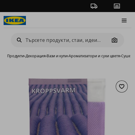
Проследяване на п
Магази
Burge
Camera
Продукти
›
Декорация
›
Вази и купи
›
Ароматизатори и сухи цветя
›
Сушени
Добав