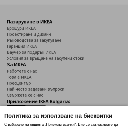
Пазаруване в ИКЕА
Брошури ИКЕА
Проектиране и дизайн
Ръководства за закупуване
Гаранции ИКЕА
Ваучер за подарък ИКЕА
Условия за връщане на закупени стоки
За ИКЕА
Работете с нас
Това е ИКЕА
Пресцентър
Най-често задавани въпроси
Свържете се с нас
Приложение IKEA Bulgaria:
Политика за използване на бисквитки
С избиране на опцията „Приемам всички“, Вие се съгласявате да