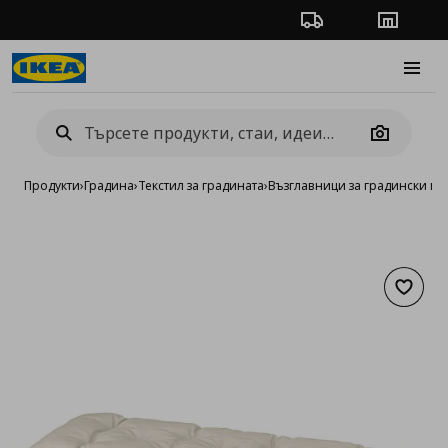
Проследяване на п
Магази
Burge
Camera
Продукти
›
Градина
›
Текстил за градината
›
Възглавници за градински м
Добав