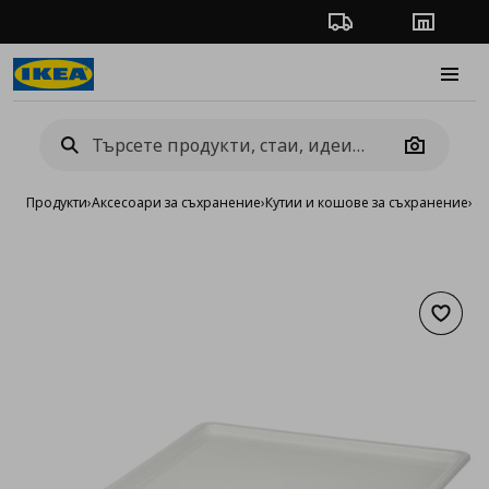
Проследяване на п
Магази
Burge
Camera
Продукти
›
Аксесоари за съхранение
›
Кутии и кошове за съхранение
›
Ку
Добав