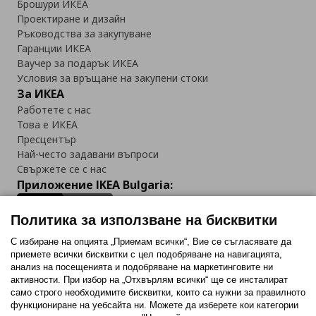
Брошури ИКЕА
Проектиране и дизайн
Ръководства за закупуване
Гаранции ИКЕА
Ваучер за подарък ИКЕА
Условия за връщане на закупени стоки
За ИКЕА
Работете с нас
Това е ИКЕА
Пресцентър
Най-често задавани въпроси
Свържете се с нас
Приложение IKEA Bulgaria:
Политика за използване на бисквитки
С избиране на опцията „Приемам всички“, Вие се съгласявате да
приемете всички бисквитки с цел подобряване на навигацията,
Последвайте ни:
анализ на посещенията и подобряване на маркетинговите ни
активности. При избор на „Отхвърлям всички“ ще се инсталират
Facebook
Twitter
Youtube
Pinterest
Instagram
само строго необходимитe бисквитки, които са нужни за правилното
функциониране на уебсайта ни. Можете да изберете кои категории