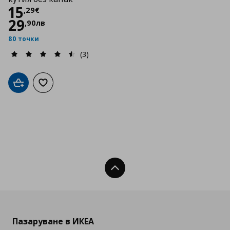
Цена
15,29 €
15
,
29
€
29
,
90
лв
80 точки
(3)
Добави в кошницата
Добави към списъка с любими
Нагоре
Пазаруване в ИКЕА