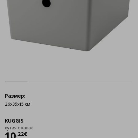
Размер:
26x35x15 см
KUGGIS
кутия с капак
Цена
10,22 €
10
,
22
€