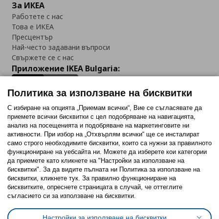
За ИКЕА
Работете с нас
Това е ИКЕА
Пресцентър
Най-често задавани въпроси
Свържете се с нас
Приложение IKEA Bulgaria:
Политика за използване на бисквитки
С избиране на опцията „Приемам всички“, Вие се съгласявате да
приемете всички бисквитки с цел подобряване на навигацията,
Последвайте ни:
анализ на посещенията и подобряване на маркетинговите ни
активности. При избор на „Отхвърлям всички“ ще се инсталират
Facebook
Twitter
Youtube
Pinterest
Instagram
само строго необходимитe бисквитки, които са нужни за правилното
функциониране на уебсайта ни. Можете да изберете кои категории
да приемете като кликнете на "Настройки за използване на
бисквитки". За да видите пълната ни Политика за използване на
бисквитки, кликнете тук. За правилно функциониране на
бисквитките, опреснете страницата в случай, че оттеглите
съгласието си за използване на бисквитки.
Политика за използване на бисквитки (Cookies)
Избор на настройки за използване на бисквитки
Настройки за използване на бисквитки
Условия за ползване на ikea.bg
Обща политика за личните данни