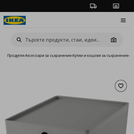
Проследяване на п
Магази
Burge
Camera
Продукти
›
Аксесоари за съхранение
›
Кутии и кошове за съхранение
›
Ку
Добав