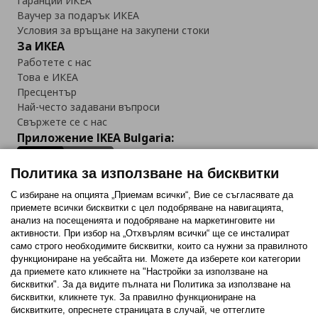
Гаранции ИКЕА
Ваучер за подарък ИКЕА
Условия за връщане на закупени стоки
За ИКЕА
Работете с нас
Това е ИКЕА
Пресцентър
Най-често задавани въпроси
Свържете се с нас
Приложение IKEA Bulgaria:
Политика за използване на бисквитки
С избиране на опцията „Приемам всички“, Вие се съгласявате да
приемете всички бисквитки с цел подобряване на навигацията,
Последвайте ни:
анализ на посещенията и подобряване на маркетинговите ни
активности. При избор на „Отхвърлям всички“ ще се инсталират
Facebook
Twitter
Youtube
Pinterest
Instagram
само строго необходимитe бисквитки, които са нужни за правилното
функциониране на уебсайта ни. Можете да изберете кои категории
да приемете като кликнете на "Настройки за използване на
бисквитки". За да видите пълната ни Политика за използване на
бисквитки, кликнете тук. За правилно функциониране на
бисквитките, опреснете страницата в случай, че оттеглите