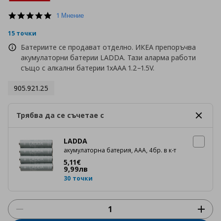
5.0
1 Мнение
star
rating
15 точки
Батериите се продават отделно. ИКЕА препоръчва
акумулаторни батерии LADDA. Тази аларма работи
също с алкални батерии 1xAAA 1.2–1.5V.
905.921.25
Трябва да се съчетае с
LADDA
акумулаторна батерия, ААА, 4бр. в к-т
Цена
5,11 €
5
,
11
€
9
,
99
лв
30 точки