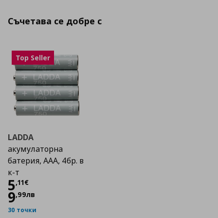
Съчетава се добре с
Top Seller
LADDA
акумулаторна
батерия, ААА, 4бр. в
к-т
Цена
5,11 €
5
,
11
€
9
,
99
лв
30 точки