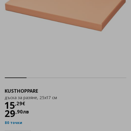
KUSTHOPPARE
дъска за разяне, 25x17 см
Цена
15,29 €
15
,
29
€
29
,
90
лв
80 точки