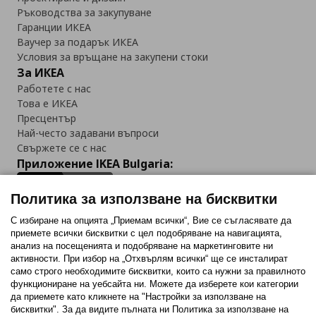
Ръководства за закупуване
Гаранции ИКЕА
Ваучер за подарък ИКЕА
Условия за връщане на закупени стоки
За ИКЕА
Работете с нас
Това е ИКЕА
Пресцентър
Най-често задавани въпроси
Свържете се с нас
Приложение IKEA Bulgaria:
Политика за използване на бисквитки
С избиране на опцията „Приемам всички“, Вие се съгласявате да
приемете всички бисквитки с цел подобряване на навигацията,
Последвайте ни:
анализ на посещенията и подобряване на маркетинговите ни
активности. При избор на „Отхвърлям всички“ ще се инсталират
Facebook
Twitter
Youtube
Pinterest
Instagram
само строго необходимитe бисквитки, които са нужни за правилното
функциониране на уебсайта ни. Можете да изберете кои категории
да приемете като кликнете на "Настройки за използване на
бисквитки". За да видите пълната ни Политика за използване на