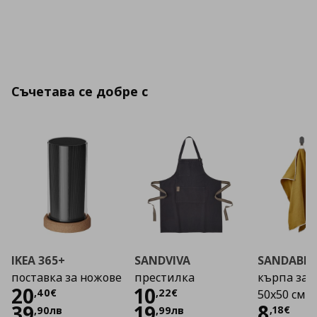
Съчетава се добре с
IKEA 365+
SANDVIVA
SANDABB
поставка за ножове
престилка
кърпа за с
Цена
20,40 €
Цена
10,22 €
20
10
,
40
€
,
22
€
50x50 см
Цена
8
39
19
,
18
€
,
90
лв
,
99
лв