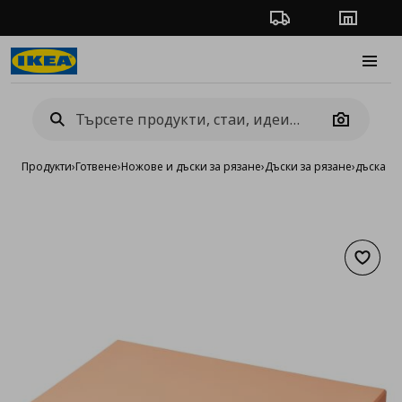
Проследяване на п
Магази
Burge
Camera
Продукти
›
Готвене
›
Ножове и дъски за рязане
›
Дъски за рязане
›
дъска за
Добав