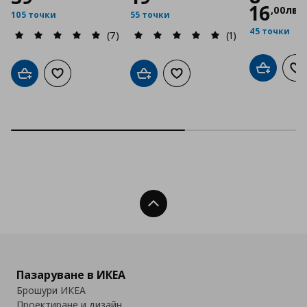
16
,
00
лв
105 точки
55 точки
45 точки
(7)
(1)
Добави в
До
Добави в кошницата
Добави към списъка с любими
Добави в кошницата
Добави към списъка с люб
Нагоре
Пазаруване в ИКЕА
Брошури ИКЕА
Проектиране и дизайн