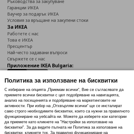
Ръководства за закупуване
Гаранции ИКЕА
Ваучер за подарък ИКЕА
Условия за връщане на закупени стоки
За ИКЕА
Работете с нас
Това е ИКЕА
Пресцентър
Най-често задавани въпроси
Свържете се с нас
Приложение IKEA Bulgaria:
Политика за използване на бисквитки
С избиране на опцията „Приемам всички“, Вие се съгласявате да
приемете всички бисквитки с цел подобряване на навигацията,
Последвайте ни:
анализ на посещенията и подобряване на маркетинговите ни
активности. При избор на „Отхвърлям всички“ ще се инсталират
Facebook
Twitter
Youtube
Pinterest
Instagram
само строго необходимитe бисквитки, които са нужни за правилното
функциониране на уебсайта ни. Можете да изберете кои категории
да приемете като кликнете на "Настройки за използване на
бисквитки". За да видите пълната ни Политика за използване на
бисквитки, кликнете тук. За правилно функциониране на