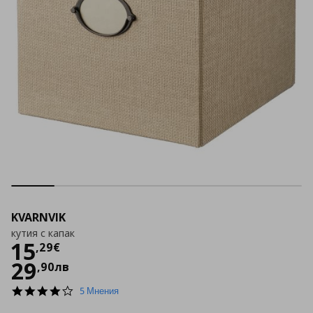
KVARNVIK
кутия с капак
Цена
15,29 €
15
,
29
€
29
,
90
лв
4.2
5 Мнения
star