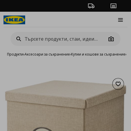
Проследяване на п
Магази
Burge
Camera
Продукти
›
Аксесоари за съхранение
›
Кутии и кошове за съхранение
›
Ку
Добав