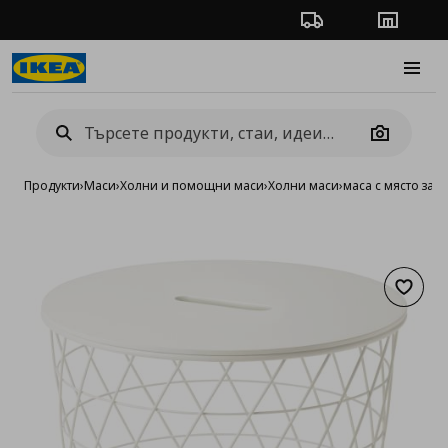
Проследяване на п
Магази
Burge
Camera
Продукти
›
Маси
›
Холни и помощни маси
›
Холни маси
›
маса с място за 
Добав