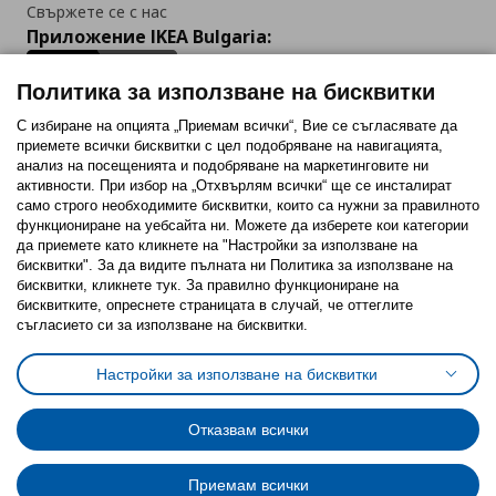
Свържете се с нас
Приложение IKEA Bulgaria:
Политика за използване на бисквитки
С избиране на опцията „Приемам всички“, Вие се съгласявате да
приемете всички бисквитки с цел подобряване на навигацията,
Последвайте ни:
анализ на посещенията и подобряване на маркетинговите ни
активности. При избор на „Отхвърлям всички“ ще се инсталират
Facebook
Twitter
Youtube
Pinterest
Instagram
само строго необходимитe бисквитки, които са нужни за правилното
функциониране на уебсайта ни. Можете да изберете кои категории
да приемете като кликнете на "Настройки за използване на
бисквитки". За да видите пълната ни Политика за използване на
бисквитки, кликнете тук. За правилно функциониране на
бисквитките, опреснете страницата в случай, че оттеглите
съгласието си за използване на бисквитки.
Политика за използване на бисквитки (Cookies)
Избор на настройки за използване на бисквитки
Настройки за използване на бисквитки
Условия за ползване на ikea.bg
Обща политика за личните данни
Политика за защита на личните данни на ikea.bg
Общи условия на програма IKEA Family
Отказвам всички
Политика за защита на лични данни на програма IKEA Family
Приемам всички