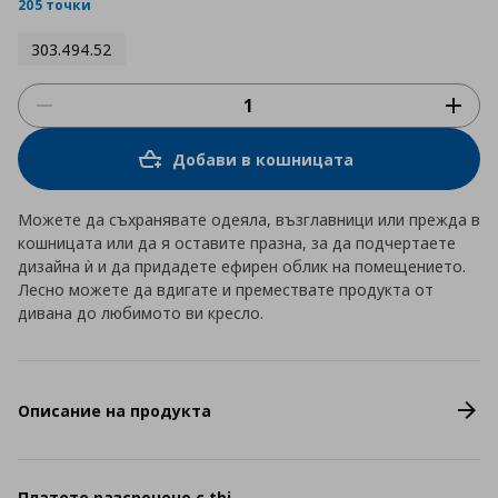
rating
205 точки
303.494.52
Добави в кошницата
Можете да съхранявате одеяла, възглавници или прежда в
кошницата или да я оставите празна, за да подчертаете
дизайна ѝ и да придадете ефирен облик на помещението.
Лесно можете да вдигате и премествате продукта от
дивана до любимото ви кресло.
Описание на продукта
Платете разсрочено с tbi