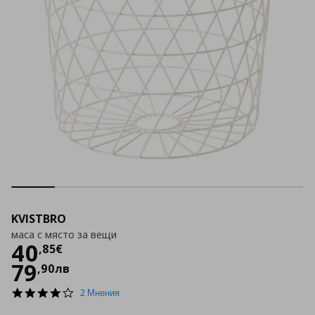
KVISTBRO
маса с място за вещи
Цена
40,85 €
40
,
85
€
79
,
90
лв
4.0
2 Мнения
star