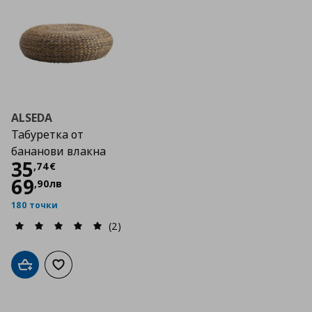
ALSEDA
Табуретка от
бананови влакна
Цена
35,74 €
35
,
74
€
69
,
90
лв
180 точки
(2)
Добави в кошницата
Добави към списъка с любими