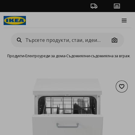
Проследяване на п
Магази
Burge
Camera
Продукти
›
Електроуреди за дома
›
Съдомиялни
›
съдомиялна за вгражда
Добав