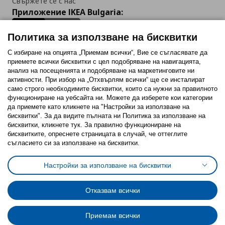
Свържете се с нас
Приложение IKEA Bulgaria:
Политика за използване на бисквитки
С избиране на опцията „Приемам всички“, Вие се съгласявате да
приемете всички бисквитки с цел подобряване на навигацията,
Последвайте ни:
анализ на посещенията и подобряване на маркетинговите ни
активности. При избор на „Отхвърлям всички“ ще се инсталират
Facebook
Twitter
Youtube
Pinterest
Instagram
само строго необходимитe бисквитки, които са нужни за правилното
функциониране на уебсайта ни. Можете да изберете кои категории
да приемете като кликнете на "Настройки за използване на
бисквитки". За да видите пълната ни Политика за използване на
бисквитки, кликнете тук. За правилно функциониране на
бисквитките, опреснете страницата в случай, че оттеглите
съгласието си за използване на бисквитки.
Политика за използване на бисквитки (Cookies)
Избор на настройки за използване на бисквитки
Настройки за използване на бисквитки
Условия за ползване на ikea.bg
Обща политика за личните данни
Политика за защита на личните данни на ikea.bg
Общи условия на програма IKEA Family
Отказвам всички
Политика за защита на лични данни на програма IKEA Family
Приемам всички