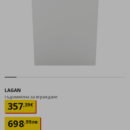
LAGAN
съдомиялна за вграждане
Цена
357,39 €
357
,
39
€
698
,
99
лв