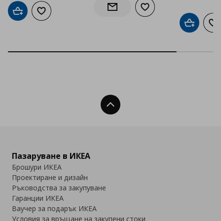
Добави към списъка с
Информирай ме за наличност
Добави в кошницата
Добави към списъка с любими
Добави в
До
Нагоре
Пазаруване в ИКЕА
Брошури ИКЕА
Проектиране и дизайн
Ръководства за закупуване
Гаранции ИКЕА
Ваучер за подарък ИКЕА
Условия за връщане на закупени стоки