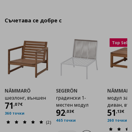
Съчетава се добре с
Top Selle
NÄMMARÖ
SEGERÖN
NÄMMAR
шезлонг, външен
градински 1-
модул за с
Цена
71,07 €
71
,
07
€
местен модул
диван, въ
Цена
92,03 €
Цена
92
51
,
03
€
,
13
€
360 точки
465 точки
260 точки
(2)