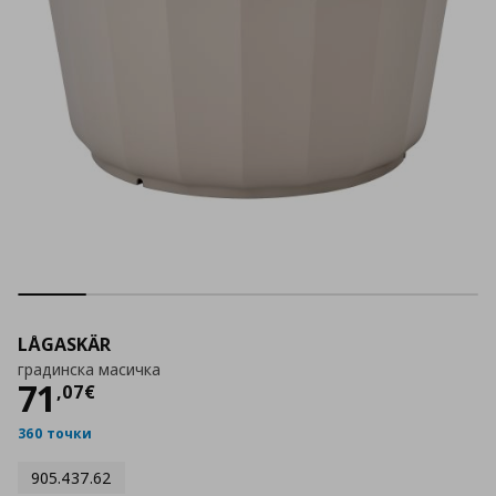
LÅGASKÄR
градинска масичка
Цена
71,07 €
71
,
07
€
360 точки
905.437.62