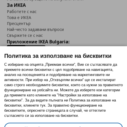
За ИКЕА
Работете с нас
Това е ИКЕА
Пресцентър
Най-често задавани въпроси
Свържете се с нас
Приложение IKEA Bulgaria:
Политика за използване на бисквитки
С избиране на опцията „Приемам всички“, Вие се съгласявате да
приемете всички бисквитки с цел подобряване на навигацията,
Последвайте ни:
анализ на посещенията и подобряване на маркетинговите ни
активности. При избор на „Отхвърлям всички“ ще се инсталират
Facebook
Twitter
Youtube
Pinterest
Instagram
само строго необходимитe бисквитки, които са нужни за правилното
функциониране на уебсайта ни. Можете да изберете кои категории
да приемете като кликнете на "Настройки за използване на
бисквитки". За да видите пълната ни Политика за използване на
бисквитки, кликнете тук. За правилно функциониране на
бисквитките, опреснете страницата в случай, че оттеглите
съгласието си за използване на бисквитки.
Политика за използване на бисквитки (Cookies)
Избор на настройки за използване на бисквитки