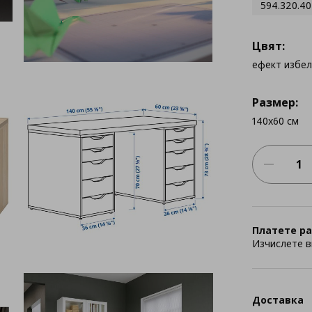
594.320.40
Цвят:
ефект избе
Размер:
140x60 см
Платете ра
Изчислете в
Доставка