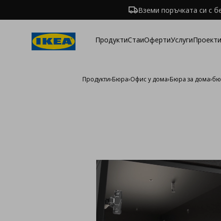
Вземи поръчката си с б
Продукти
Стаи
Оферти
Услуги
Проекти
Продукти
›
Бюра
›
Офис у дома
›
Бюра за дома
›
бю