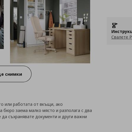
Инструкц
Свалете P
е снимки
то или работата от вкъщи, ако
а бюро заема малко място и разполага с два
 да съхранявате документи и други важни