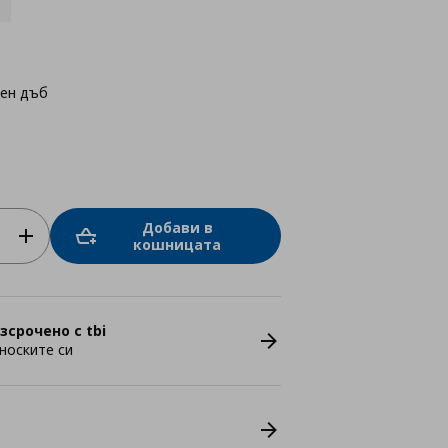
лен дъб
Добави в
кошницата
зсрочено с tbi
носките си