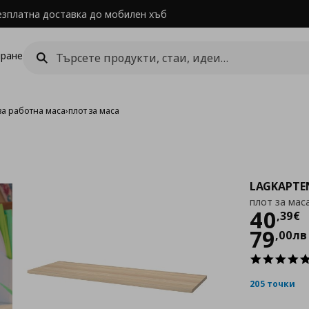
езплатна доставка до мобилен хъб
ране
за работна маса
›
плот за маса
LAGKAPTE
плот за мас
Цен
40
,
39
€
79
,
00
лв
205 точки