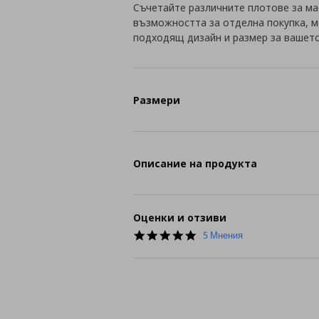
Съчетайте различните плотове за мас
възможността за отделна покупка, 
подходящ дизайн и размер за вашет
Размери
Описание на продукта
Оценки и отзиви
5.0
5 Мнения
star
rating