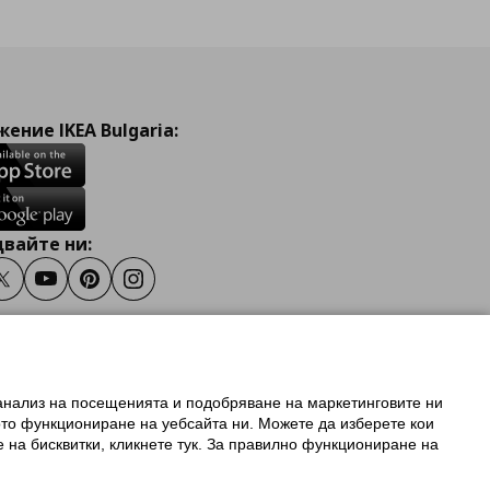
ение IKEA Bulgaria:
вайте ни:
ook
Twitter
Youtube
Pinterest
Instagram
 анализ на посещенията и подобряване на маркетинговите ни
олзване на ikea.bg
ото функциониране на уебсайта ни. Можете да изберете кои
 IKEA Family
е на бисквитки, кликнете тук. За правилно функциониране на