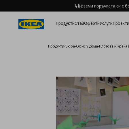
Вземи поръчката си с б
Продукти
Стаи
Оферти
Услуги
Проекти
Продукти
›
Бюра
›
Офис у дома
›
Плотове и крака 