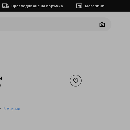
Проследяване на поръчка
Магазини
Camera
N
Добави към списъка с люб
а
а
40,39 €
5.0
5 Мнения
star
rating