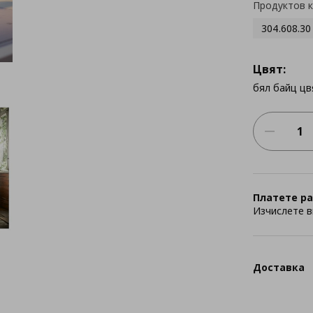
Продуктов 
304.608.30
Цвят:
бял байц цв
Платете ра
Изчислете в
Доставка