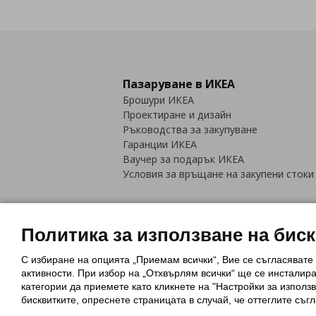
Пазаруване в ИКЕА
Брошури ИКЕА
Проектиране и дизайн
Ръководства за закупуване
Гаранции ИКЕА
Ваучер за подарък ИКЕА
Условия за връщане на закупени стоки
Политика за използване на бис
С избиране на опцията „Приемам всички“, Вие се съгласявате
Политика за използване на бискви
активности. При избор на „Отхвърлям всички“ ще се инсталир
Обща политика за личните данни
категории да приемете като кликнете на "Настройки за използв
Политика за защита на лични данн
бисквитките, опреснете страницата в случай, че оттеглите съгл