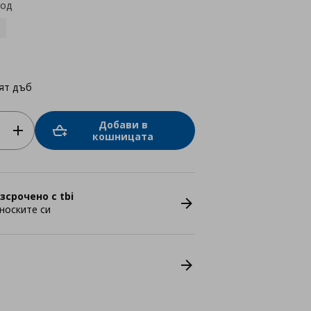
код
ят дъб
Добави в
кошницата
зсрочено с tbi
носките си