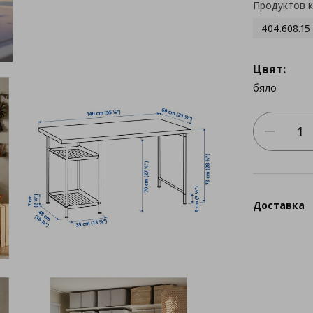
Продуктов 
404.608.15
Цвят:
бяло
Доставка