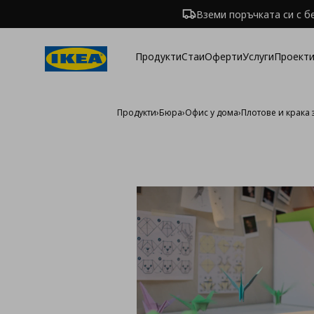
Вземи поръчката си с б
Продукти
Стаи
Оферти
Услуги
Проекти
Продукти
›
Бюра
›
Офис у дома
›
Плотове и крака 