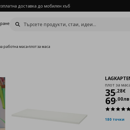
езплатна доставка до мобилен хъб
ране
за работна маса
›
плот за маса
LAGKAPTE
плот за мас
Цен
35
,
28
€
69
,
00
лв
180 точки