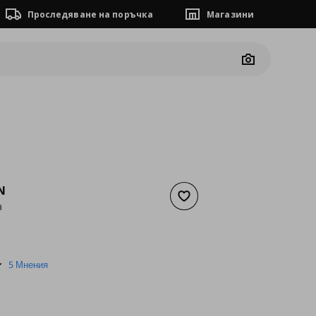
Проследяване на поръчка
Магазини
Camera
N
Добави към списъка с люб
а
а
35,28 €
5.0
5 Мнения
star
rating