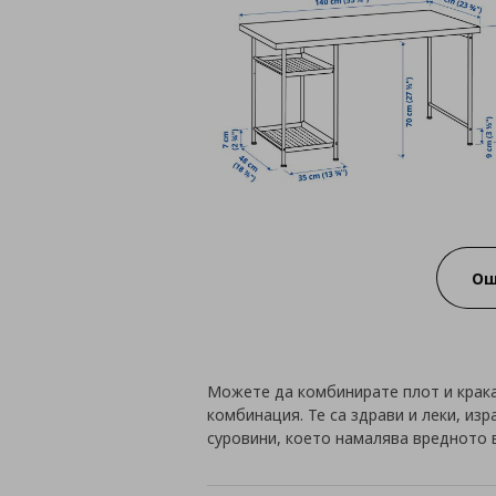
Ощ
Можете да комбинирате плот и крака
комбинация. Те са здрави и леки, из
суровини, което намалява вредното 