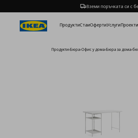
Вземи поръчката си с б
Продукти
Стаи
Оферти
Услуги
Проекти
Продукти
›
Бюра
›
Офис у дома
›
Бюра за дома
›
бю