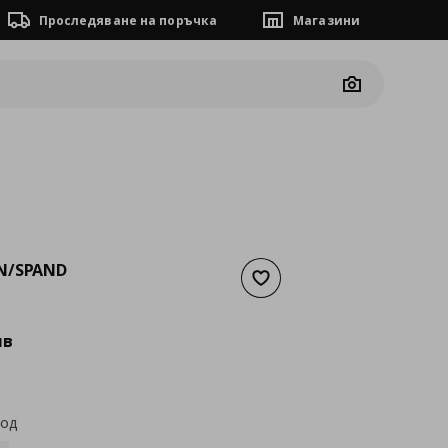
Проследяване на поръчка
Магазини
Camera
N/SPAND
Добави към списъка с люб
а
76,19 €
лв
код