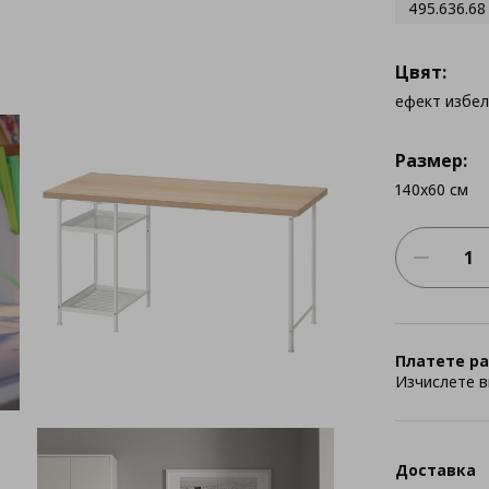
495.636.68
Цвят:
ефект избе
Размер:
140x60 см
Платете ра
Изчислете в
Доставка