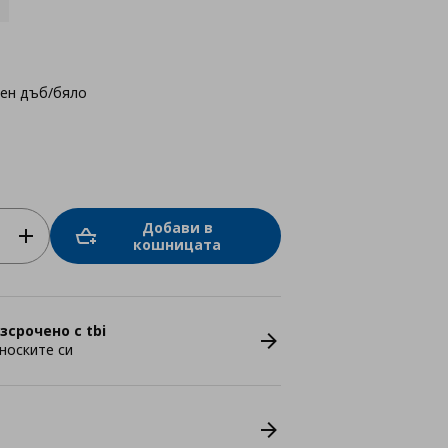
лен дъб/бяло
Добави в
кошницата
зсрочено с tbi
носките си