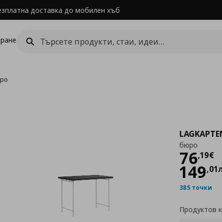
езплатна доставка до мобилен хъб
ране
ро
LAGKAPTE
бюро
Цен
76
,
19
€
149
,
01
385 точки
Продуктов 