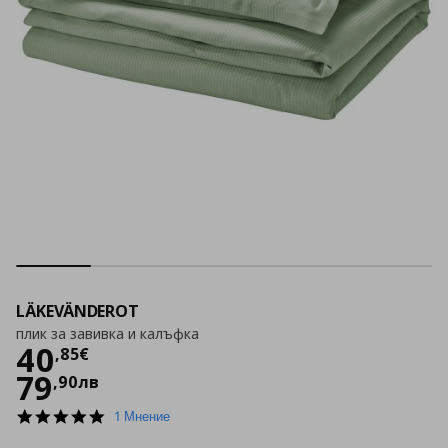
LÄKEVÄNDEROT
плик за завивка и калъфка
Цена
40,85 €
40
,
85
€
79
,
90
лв
5.0
1 Мнение
star