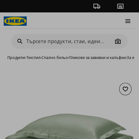
Проследяване на п
Магази
Burge
Camera
Продукти
›
Текстил
›
Спално бельо
›
Пликове за завивки и калъфки
›
За ед
Добав