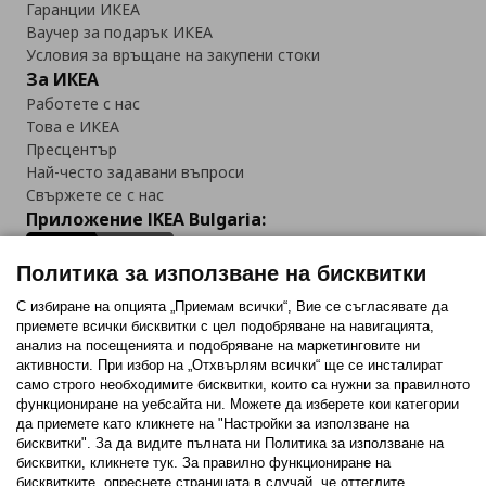
Гаранции ИКЕА
Ваучер за подарък ИКЕА
Условия за връщане на закупени стоки
За ИКЕА
Работете с нас
Това е ИКЕА
Пресцентър
Най-често задавани въпроси
Свържете се с нас
Приложение IKEA Bulgaria:
Политика за използване на бисквитки
С избиране на опцията „Приемам всички“, Вие се съгласявате да
приемете всички бисквитки с цел подобряване на навигацията,
Последвайте ни:
анализ на посещенията и подобряване на маркетинговите ни
активности. При избор на „Отхвърлям всички“ ще се инсталират
Facebook
Twitter
Youtube
Pinterest
Instagram
само строго необходимитe бисквитки, които са нужни за правилното
функциониране на уебсайта ни. Можете да изберете кои категории
да приемете като кликнете на "Настройки за използване на
бисквитки". За да видите пълната ни Политика за използване на
бисквитки, кликнете тук. За правилно функциониране на
бисквитките, опреснете страницата в случай, че оттеглите