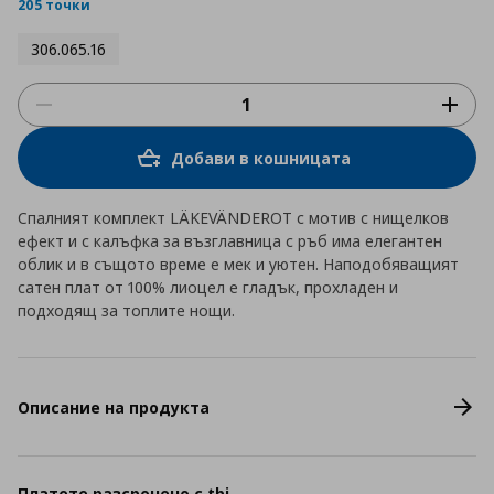
rating
205 точки
306.065.16
Добави в кошницата
Спалният комплект LÄKEVÄNDEROT с мотив с нищелков
ефект и с калъфка за възглавница с ръб има елегантен
облик и в същото време е мек и уютен. Наподобяващият
сатен плат от 100% лиоцел е гладък, прохладен и
подходящ за топлите нощи.
Описание на продукта
Платете разсрочено с tbi