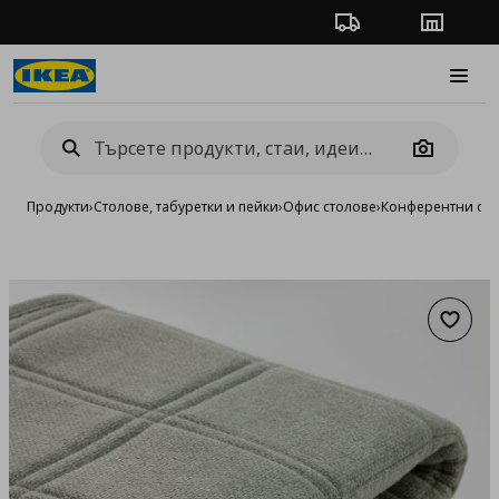
Проследяване на п
Магази
Burge
Camera
Продукти
›
Столове, табуретки и пейки
›
Офис столове
›
Конферентни сто
Добав