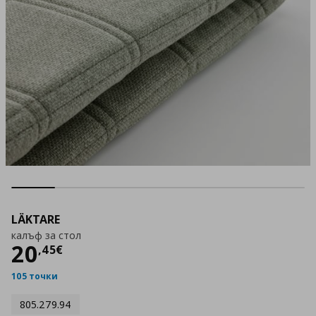
LÄKTARE
калъф за стол
Цена
20,45 €
20
,
45
€
105 точки
805.279.94