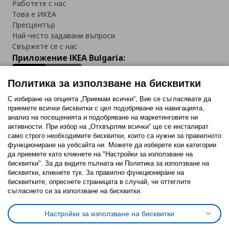
Работете с нас
Това е ИКЕА
Пресцентър
Най-често задавани въпроси
Свържете се с нас
Приложение IKEA Bulgaria:
Политика за използване на бисквитки
С избиране на опцията „Приемам всички“, Вие се съгласявате да
приемете всички бисквитки с цел подобряване на навигацията,
Последвайте ни:
анализ на посещенията и подобряване на маркетинговите ни
активности. При избор на „Отхвърлям всички“ ще се инсталират
Facebook
Twitter
Youtube
Pinterest
Instagram
само строго необходимитe бисквитки, които са нужни за правилното
функциониране на уебсайта ни. Можете да изберете кои категории
да приемете като кликнете на "Настройки за използване на
бисквитки". За да видите пълната ни Политика за използване на
бисквитки, кликнете тук. За правилно функциониране на
бисквитките, опреснете страницата в случай, че оттеглите
съгласието си за използване на бисквитки.
Политика за използване на бисквитки (Cookies)
Избор на настройки за използване на бисквитки
Настройки за използване на бисквитки
Условия за ползване на ikea.bg
Обща политика за личните данни
Политика за защита на личните данни на ikea.bg