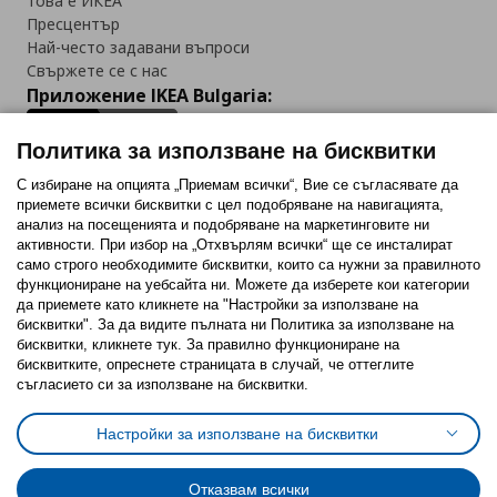
Това е ИКЕА
Пресцентър
Най-често задавани въпроси
Свържете се с нас
Приложение IKEA Bulgaria:
Политика за използване на бисквитки
С избиране на опцията „Приемам всички“, Вие се съгласявате да
приемете всички бисквитки с цел подобряване на навигацията,
Последвайте ни:
анализ на посещенията и подобряване на маркетинговите ни
активности. При избор на „Отхвърлям всички“ ще се инсталират
Facebook
Twitter
Youtube
Pinterest
Instagram
само строго необходимитe бисквитки, които са нужни за правилното
функциониране на уебсайта ни. Можете да изберете кои категории
да приемете като кликнете на "Настройки за използване на
бисквитки". За да видите пълната ни Политика за използване на
бисквитки, кликнете тук. За правилно функциониране на
бисквитките, опреснете страницата в случай, че оттеглите
съгласието си за използване на бисквитки.
Политика за използване на бисквитки (Cookies)
Избор на настройки за използване на бисквитки
Настройки за използване на бисквитки
Условия за ползване на ikea.bg
Обща политика за личните данни
Политика за защита на личните данни на ikea.bg
Общи условия на програма IKEA Family
Отказвам всички