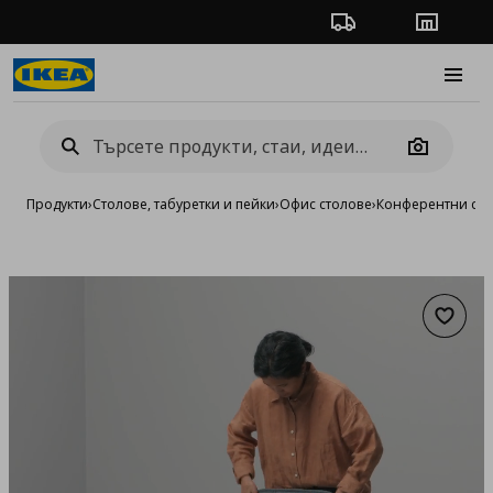
Проследяване на п
Магази
Burge
Camera
Продукти
›
Столове, табуретки и пейки
›
Офис столове
›
Конферентни сто
Добав