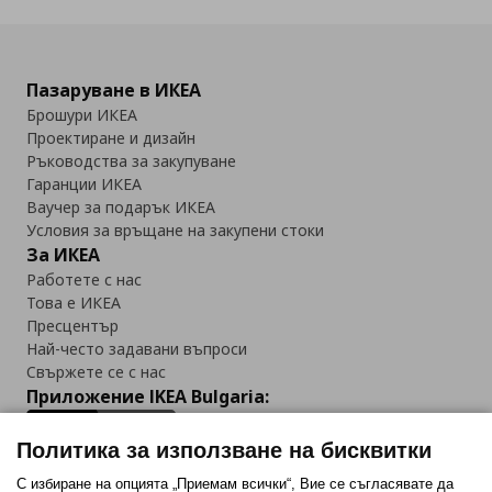
Пазаруване в ИКЕА
Брошури ИКЕА
Проектиране и дизайн
Ръководства за закупуване
Гаранции ИКЕА
Ваучер за подарък ИКЕА
Условия за връщане на закупени стоки
За ИКЕА
Работете с нас
Това е ИКЕА
Пресцентър
Най-често задавани въпроси
Свържете се с нас
Приложение IKEA Bulgaria:
Политика за използване на бисквитки
С избиране на опцията „Приемам всички“, Вие се съгласявате да