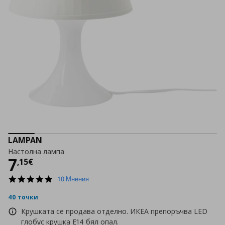
LAMPAN
Настолна лампа
Цена
7,15 €
7
,
15
€
4.9
10 Мнения
star
rating
40 точки
Крушката се продава отделно. ИКЕА препоръчва LED
глобус крушка E14 бял опал.