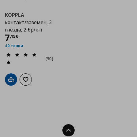
KOPPLA
контакт/заземен, 3
гнезда, 2 бр/к-т
Цена
7,15 €
7
,
15
€
40 точки
(30)
Добави в кошницата
Добави към списъка с любими
Нагоре