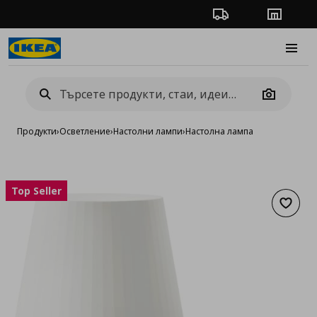
Проследяване на п
Магази
Burge
Camera
Продукти
›
Осветление
›
Настолни лампи
›
Настолна лампа
Top Seller
Добав