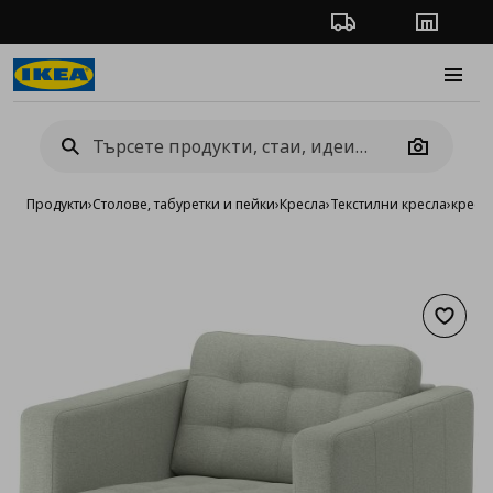
Проследяване на п
Магази
Burge
Camera
Продукти
›
Столове, табуретки и пейки
›
Кресла
›
Текстилни кресла
›
кресл
Добав