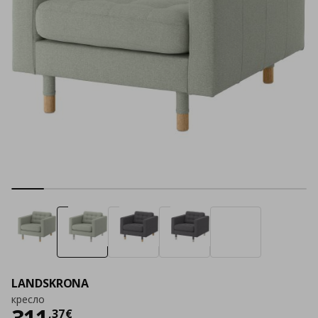
LANDSKRONA
кресло
Цена
311,37 €
311
,
37
€