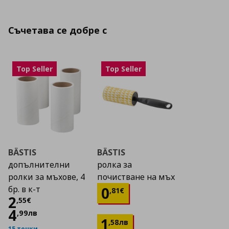
Съчетава се добре с
Top Seller
Top Seller
BÄSTIS
BÄSTIS
допълнителни
ролка за
ролки за мъхове, 4
почистване на мъх
Цена
0,81 €
0
бр. в к-т
,
81
€
Цена
2,55 €
2
,
55
€
4
,
99
лв
1
,
58
лв
15 точки