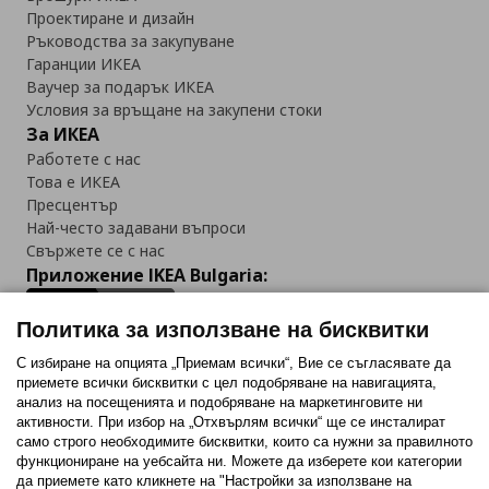
Проектиране и дизайн
Ръководства за закупуване
Гаранции ИКЕА
Ваучер за подарък ИКЕА
Условия за връщане на закупени стоки
За ИКЕА
Работете с нас
Това е ИКЕА
Пресцентър
Най-често задавани въпроси
Свържете се с нас
Приложение IKEA Bulgaria:
Политика за използване на бисквитки
С избиране на опцията „Приемам всички“, Вие се съгласявате да
приемете всички бисквитки с цел подобряване на навигацията,
Последвайте ни:
анализ на посещенията и подобряване на маркетинговите ни
активности. При избор на „Отхвърлям всички“ ще се инсталират
Facebook
Twitter
Youtube
Pinterest
Instagram
само строго необходимитe бисквитки, които са нужни за правилното
функциониране на уебсайта ни. Можете да изберете кои категории
да приемете като кликнете на "Настройки за използване на