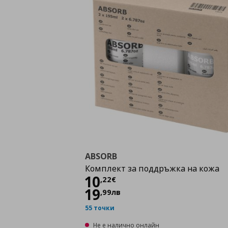
ABSORB
Комплект за поддръжка на кожа
Цена
10,22 €
10
,
22
€
19
,
99
лв
55 точки
Не е налично онлайн