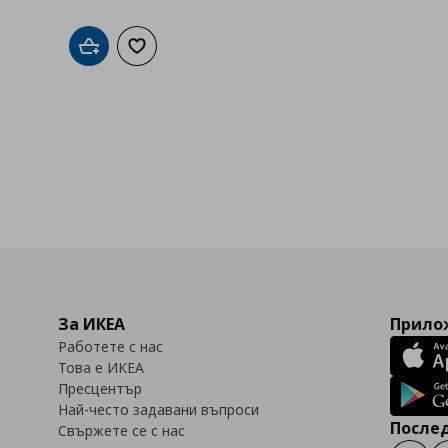
Добави в кошницата
Добави към списъка с любими
За ИКЕА
Прилож
Работете с нас
Това е ИКЕА
Пресцентър
Най-често задавани въпроси
Послед
Свържете се с нас