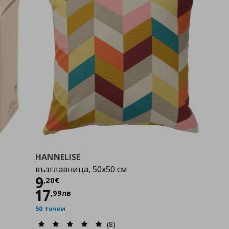
HANNELISE
възглавница, 50x50 см
Цена
9,20 €
9
,
20
€
17
,
99
лв
50 точки
(8)