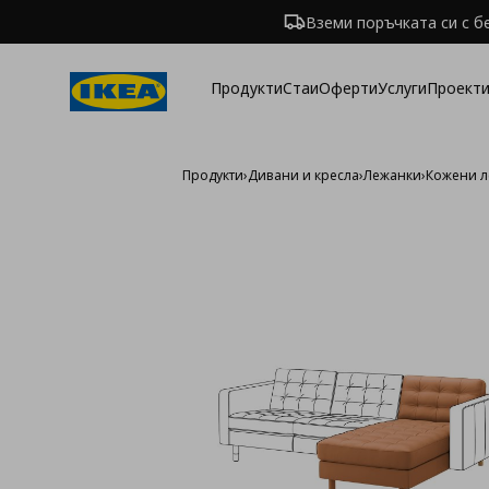
Вземи поръчката си с б
Продукти
Стаи
Оферти
Услуги
Проекти
Продукти
›
Дивани и кресла
›
Лежанки
›
Кожени 