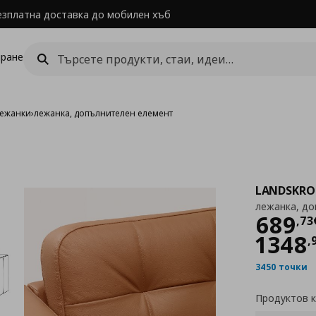
езплатна доставка до мобилен хъб
ране
лежанки
›
лежанка, допълнителен елемент
LANDSKR
лежанка, д
Цен
689
,
73
1348
,
3450 точки
Продуктов 