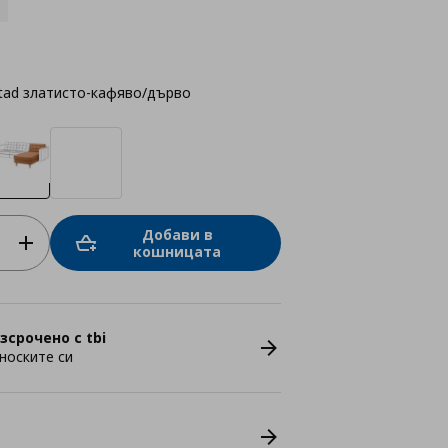
tad златисто-кафяво/дърво
Добави в
кошницата
зсрочено с tbi
носките си