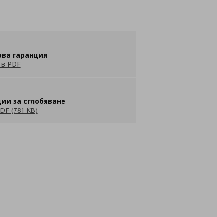
ова гаранция
 в PDF
ии за сглобяване
DF (781 KB)