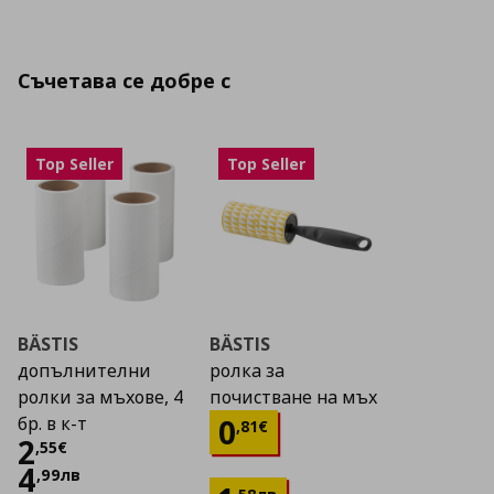
Съчетава се добре с
Top Seller
Top Seller
BÄSTIS
BÄSTIS
допълнителни
ролка за
ролки за мъхове, 4
почистване на мъх
Цена
0,81 €
0
бр. в к-т
,
81
€
Цена
2,55 €
2
,
55
€
4
,
99
лв