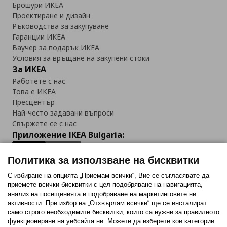
Брошури ИКЕА
Проектиране и дизайн
Ръководства за закупуване
Гаранции ИКЕА
Ваучер за подарък ИКЕА
Условия за връщане на закупени стоки
За ИКЕА
Работете с нас
Това е ИКЕА
Пресцентър
Най-често задавани въпроси
Свържете се с нас
Приложение IKEA Bulgaria:
Политика за използване на бисквитки
С избиране на опцията „Приемам всички“, Вие се съгласявате да
приемете всички бисквитки с цел подобряване на навигацията,
Последвайте ни:
анализ на посещенията и подобряване на маркетинговите ни
активности. При избор на „Отхвърлям всички“ ще се инсталират
Facebook
Twitter
Youtube
Pinterest
Instagram
само строго необходимитe бисквитки, които са нужни за правилното
функциониране на уебсайта ни. Можете да изберете кои категории