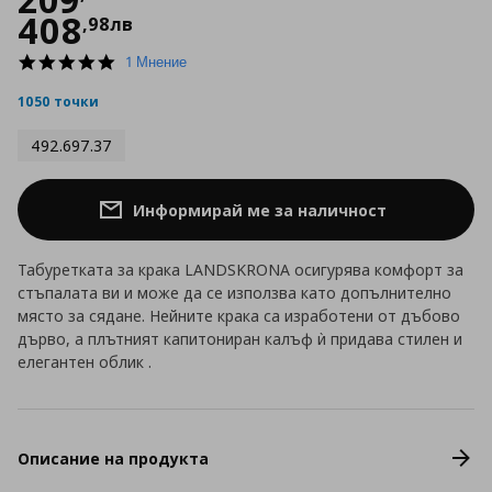
408
,
98
лв
5.0
1 Мнение
star
rating
1050 точки
492.697.37
Информирай ме за наличност
Табуретката за крака LANDSKRONA осигурява комфорт за
стъпалата ви и може да се използва като допълнително
място за сядане. Нейните крака са изработени от дъбово
дърво, а плътният капитониран калъф ѝ придава стилен и
елегантен облик .
Описание на продукта