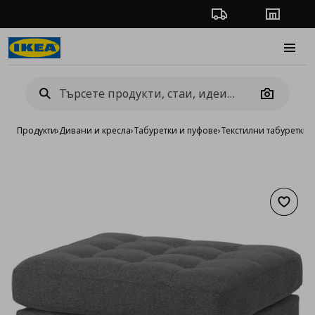
Проследяване на п
Магази
Burge
Camera
Продукти
›
Дивани и кресла
›
Табуретки и пуфове
›
Текстилни табуретки 
Добав