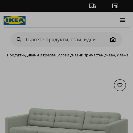
Проследяване на п
Магази
Burge
Camera
Продукти
›
Дивани и кресла
›
Ъглови дивани
›
триместен диван, с лежанк
Добав