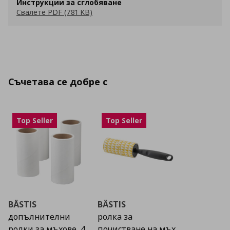
Инструкции за сглобяване
Свалете PDF (781 KB)
Съчетава се добре с
Top Seller
Top Seller
BÄSTIS
BÄSTIS
допълнителни
ролка за
ролки за мъхове, 4
почистване на мъх