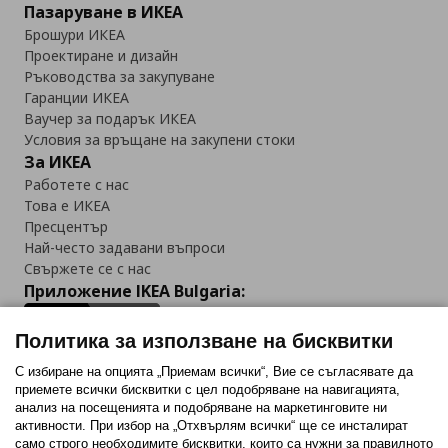
Пазаруване в ИКЕА
Брошури ИКЕА
Проектиране и дизайн
Ръководства за закупуване
Гаранции ИКЕА
Ваучер за подарък ИКЕА
Условия за връщане на закупени стоки
За ИКЕА
Работете с нас
Това е ИКЕА
Пресцентър
Най-често задавани въпроси
Свържете се с нас
Приложение IKEA Bulgaria:
Политика за използване на бисквитки
С избиране на опцията „Приемам всички“, Вие се съгласявате да
приемете всички бисквитки с цел подобряване на навигацията,
Последвайте ни:
анализ на посещенията и подобряване на маркетинговите ни
активности. При избор на „Отхвърлям всички“ ще се инсталират
Facebook
Twitter
Youtube
Pinterest
Instagram
само строго необходимитe бисквитки, които са нужни за правилното