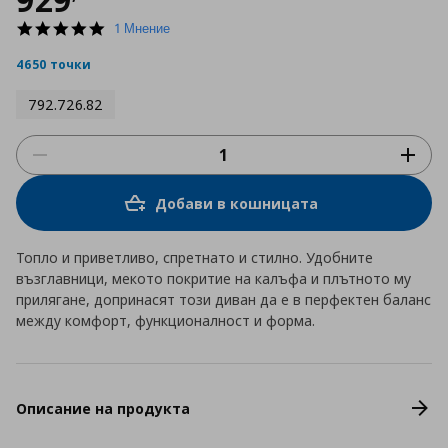
5.0
1 Мнение
star
rating
4650 точки
792.726.82
Добави в кошницата
Топло и приветливо, спретнато и стилно. Удобните
възглавници, мекото покритие на калъфа и плътното му
прилягане, допринасят този диван да е в перфектен баланс
между комфорт, функционалност и форма.
Описание на продукта