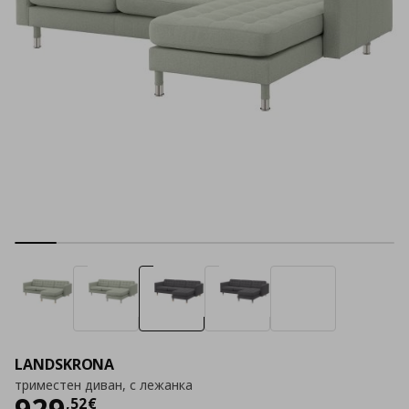
LANDSKRONA
триместен диван, с лежанка
Цена
929,52 €
929
,
52
€