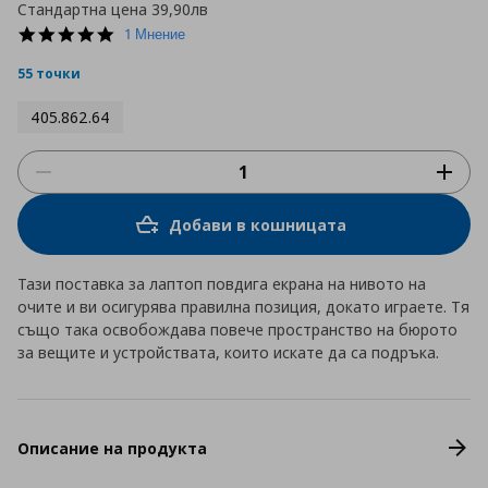
Стандартна цена
39,90лв
5.0
1 Мнение
star
rating
55 точки
405.862.64
Добави в кошницата
Тази поставка за лаптоп повдига екрана на нивото на
очите и ви осигурява правилна позиция, докато играете. Тя
също така освобождава повече пространство на бюрото
за вещите и устройствата, които искате да са подръка.
Описание на продукта