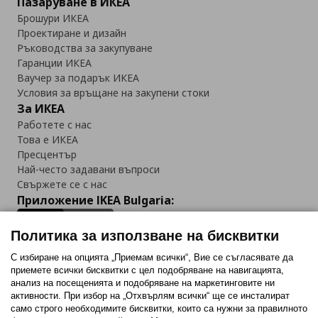
Пазаруване в ИКЕА
Брошури ИКЕА
Проектиране и дизайн
Ръководства за закупуване
Гаранции ИКЕА
Ваучер за подарък ИКЕА
Условия за връщане на закупени стоки
За ИКЕА
Работете с нас
Това е ИКЕА
Пресцентър
Най-често задавани въпроси
Свържете се с нас
Приложение IKEA Bulgaria:
Политика за използване на бисквитки
С избиране на опцията „Приемам всички“, Вие се съгласявате да
приемете всички бисквитки с цел подобряване на навигацията,
Последвайте ни:
анализ на посещенията и подобряване на маркетинговите ни
активности. При избор на „Отхвърлям всички“ ще се инсталират
Facebook
Twitter
Youtube
Pinterest
Instagram
само строго необходимитe бисквитки, които са нужни за правилното