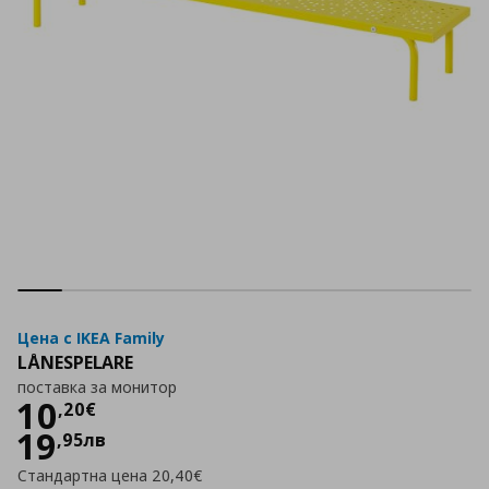
Цена с IKEA Family
LÅNESPELARE
поставка за монитор
Цена
10,20 €
10
,
20
€
19
,
95
лв
Стандартна цена
20,40€