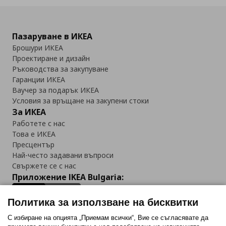
Пазаруване в ИКЕА
Брошури ИКЕА
Проектиране и дизайн
Ръководства за закупуване
Гаранции ИКЕА
Ваучер за подарък ИКЕА
Условия за връщане на закупени стоки
За ИКЕА
Работете с нас
Това е ИКЕА
Пресцентър
Най-често задавани въпроси
Свържете се с нас
Приложение IKEA Bulgaria:
Политика за използване на бисквитки
С избиране на опцията „Приемам всички“, Вие се съгласявате да