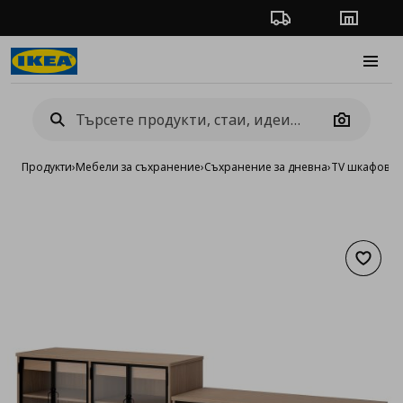
Проследяване на п
Магази
Burge
Camera
Продукти
›
Мебели за съхранение
›
Съхранение за дневна
›
TV шкафове 
Добав