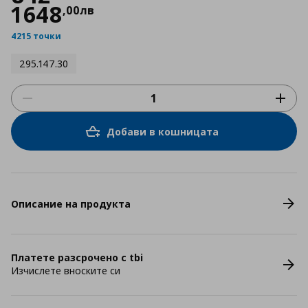
1648
,
00
лв
4215 точки
295.147.30
Добави в кошницата
Описание на продукта
Платете разсрочено с tbi
Изчислете вноските си