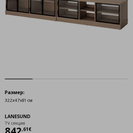
Размер:
322x47x81 см
LANESUND
TV секция
Цена
842,61 €
842
,
61
€