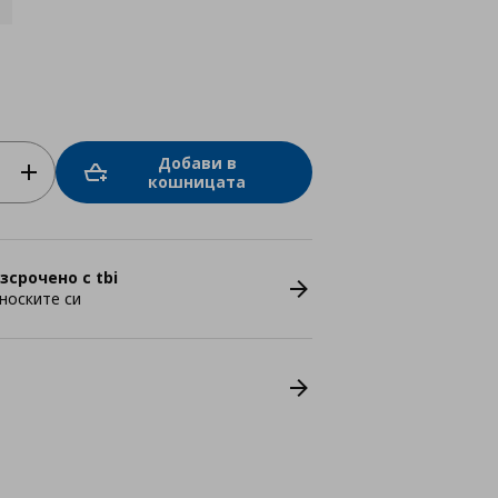
Добави в
кошницата
зсрочено с tbi
носките си