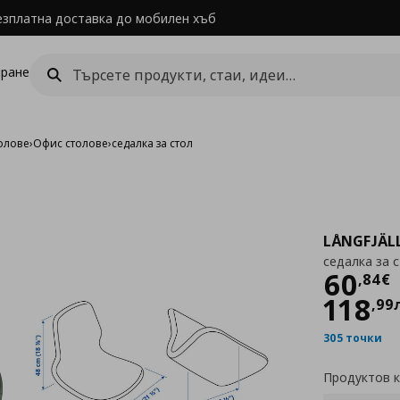
езплатна доставка до мобилен хъб
ране
олове
›
Офис столове
›
седалка за стол
LÅNGFJÄL
седалка за 
Цен
60
,
84
€
118
,
99
305 точки
Продуктов 