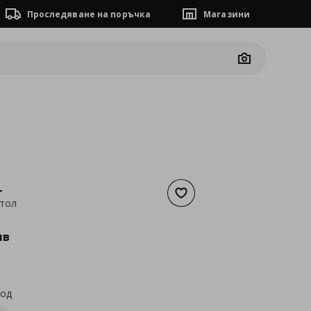
Проследяване на поръчка
Магазини
Camera
L
Добави към списъка с люб
стол
а
60,84 €
лв
код