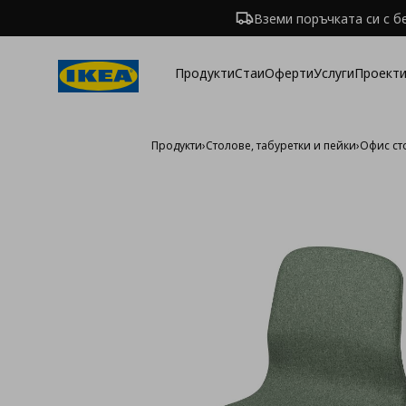
Вземи поръчката си с б
Продукти
Стаи
Оферти
Услуги
Проекти
Продукти
›
Столове, табуретки и пейки
›
Офис ст