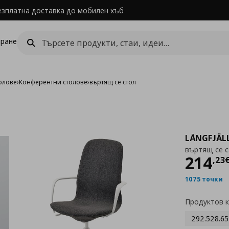
езплатна доставка до мобилен хъб
ране
олове
›
Конферентни столове
›
въртящ се стол
LÅNGFJÄL
въртящ се 
Цен
214
,
23
1075 точки
Продуктов 
292.528.65