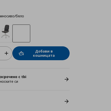
ъмносиво/бяло
Добави в
кошницата
зсрочено с tbi
носките си