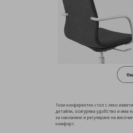
Ощ
Този конферентен стол с леко извити
детайли, осигурява удобство и има е
за накланяне и регулиране на височ
комфорт.