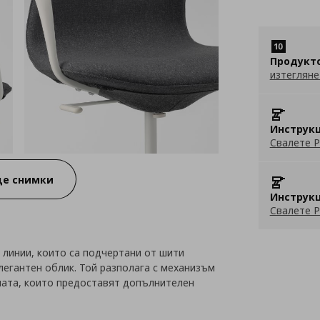
Продукт
изтегляне
Инструкц
Свалете P
е снимки
Инструкц
Свалете P
 линии, които са подчертани от шити
легантен облик. Той разполага с механизъм
ината, които предоставят допълнителен