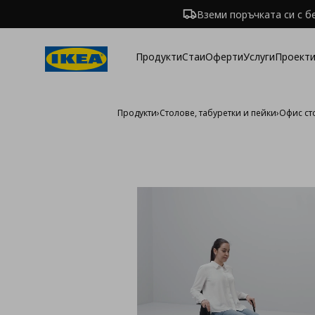
Вземи поръчката си с б
Продукти
Стаи
Оферти
Услуги
Проекти
Продукти
›
Столове, табуретки и пейки
›
Офис ст