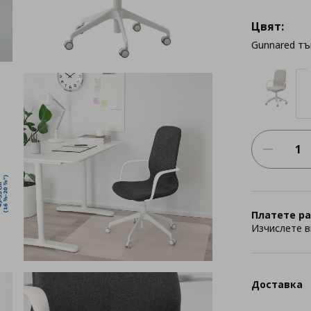
Цвят:
Gunnared т
Платете ра
Изчислете в
Доставка