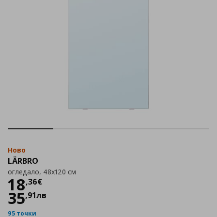
Ново
LÄRBRO
огледало, 48x120 см
Цена
18,36 €
18
,
36
€
35
,
91
лв
95 точки