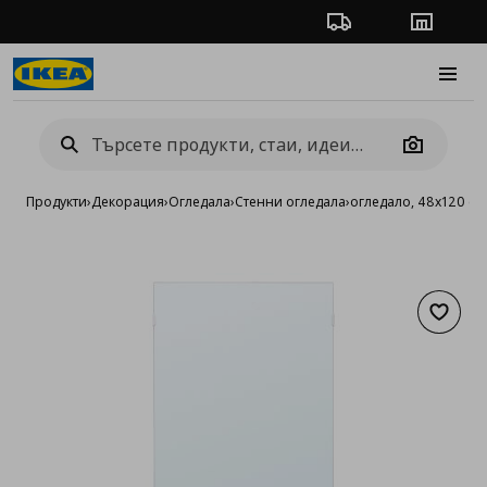
Проследяване на п
Магази
Burge
Camera
Продукти
›
Декорация
›
Огледала
›
Стенни огледала
›
огледало, 48x120 см
Добав