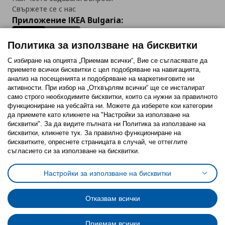
Свържете се с нас
Приложение IKEA Bulgaria:
Политика за използване на бисквитки
С избиране на опцията „Приемам всички“, Вие се съгласявате да
приемете всички бисквитки с цел подобряване на навигацията,
Последвайте ни:
анализ на посещенията и подобряване на маркетинговите ни
активности. При избор на „Отхвърлям всички“ ще се инсталират
Facebook
Twitter
Youtube
Pinterest
Instagram
само строго необходимитe бисквитки, които са нужни за правилното
функциониране на уебсайта ни. Можете да изберете кои категории
да приемете като кликнете на "Настройки за използване на
бисквитки". За да видите пълната ни Политика за използване на
бисквитки, кликнете тук. За правилно функциониране на
бисквитките, опреснете страницата в случай, че оттеглите
съгласието си за използване на бисквитки.
Политика за използване на бисквитки (Cookies)
Избор на настройки за използване на бисквитки
Настройки за използване на бисквитки
Условия за ползване на ikea.bg
Обща политика за личните данни
Политика за защита на личните данни на ikea.bg
Общи условия на програма IKEA Family
Отказвам всички
Политика за защита на лични данни на програма IKEA Family
Приемам всички