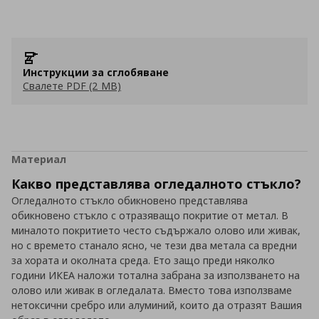
Инструкции за сглобяване
Свалете PDF (2 MB)
Материал
Какво представлява огледалното стъкло?
Огледалното стъкло обикновено представлява
обикновено стъкло с отразяващо покритие от метал. В
миналото покритието често съдържало олово или живак,
но с времето станало ясно, че тези два метала са вредни
за хората и околната среда. Ето защо преди няколко
години ИКЕА наложи тотална забрана за използването на
олово или живак в огледалата. Вместо това използваме
нетоксични сребро или алуминий, които да отразят Вашия