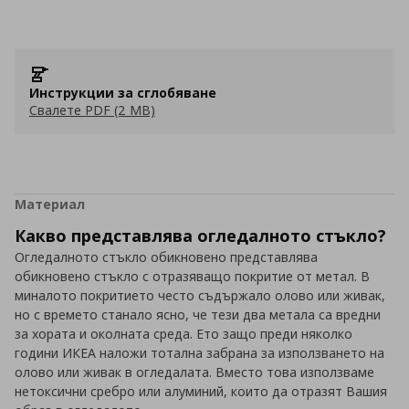
Инструкции за сглобяване
Свалете PDF (2 MB)
Материал
Какво представлява огледалното стъкло?
Огледалното стъкло обикновено представлява
обикновено стъкло с отразяващо покритие от метал. В
миналото покритието често съдържало олово или живак,
но с времето станало ясно, че тези два метала са вредни
за хората и околната среда. Ето защо преди няколко
години ИКЕА наложи тотална забрана за използването на
олово или живак в огледалата. Вместо това използваме
нетоксични сребро или алуминий, които да отразят Вашия