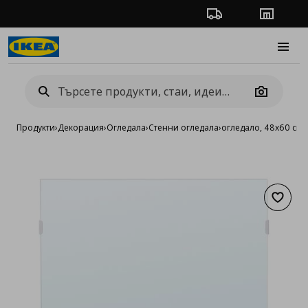
Проследяване на п
Магази
Burge
Camera
Продукти
›
Декорация
›
Огледала
›
Стенни огледала
›
огледало, 48x60 см
Добав