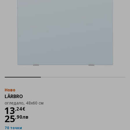
Ново
LÄRBRO
огледало, 48x60 см
Цена
13,24 €
13
,
24
€
25
,
90
лв
70 точки