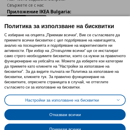
Свържете се с нас
Приложение IKEA Bulgaria:
Политика за използване на бисквитки
С избиране на опцията „Приемам всички“, Вие се съгласявате да
приемете всички бисквитки с цел подобряване на навигацията,
Последвайте ни:
анализ на посещенията и подобряване на маркетинговите ни
активности. При избор на „Отхвърлям всички“ ще се инсталират
Facebook
Twitter
Youtube
Pinterest
Instagram
само строго необходимитe бисквитки, които са нужни за правилното
функциониране на уебсайта ни. Можете да изберете кои категории
да приемете като кликнете на "Настройки за използване на
бисквитки". За да видите пълната ни Политика за използване на
бисквитки, кликнете тук. За правилно функциониране на
бисквитките, опреснете страницата в случай, че оттеглите
съгласието си за използване на бисквитки.
Политика за използване на бисквитки (Cookies)
Избор на настройки за използване на бисквитки
Настройки за използване на бисквитки
Условия за ползване на ikea.bg
Обща политика за личните данни
Политика за защита на личните данни на ikea.bg
Общи условия на програма IKEA Family
Отказвам всички
Политика за защита на лични данни на програма IKEA Family
Приемам всички