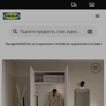
Проследяване на п
Магази
Burge
Camera
Продукти
›
Мебели за съхранение
›
Системи за съхранение
›
Системи га
Добав