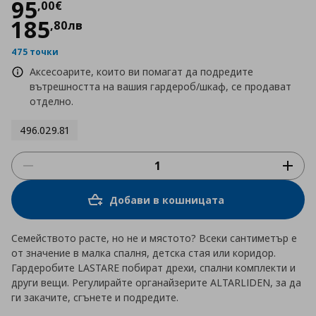
Цена
95,00 €
95
,
00
€
185
,
80
лв
475 точки
Аксесоарите, които ви помагат да подредите
вътрешността на вашия гардероб/шкаф, се продават
отделно.
496.029.81
Добави в кошницата
Семейството расте, но не и мястото? Всеки сантиметър е
от значение в малка спалня, детска стая или коридор.
Гардеробите LASTARE побират дрехи, спални комплекти и
други вещи. Регулирайте органайзерите ALTARLIDEN, за да
ги закачите, сгънете и подредите.