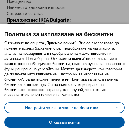
Пресцентър
Най-често задавани въпроси
Свържете се с нас
Приложение IKEA Bulgaria:
Политика за използване на бисквитки
С избиране на опцията „Приемам всички“, Вие се съгласявате да
приемете всички бисквитки с цел подобряване на навигацията,
Последвайте ни:
анализ на посещенията и подобряване на маркетинговите ни
активности. При избор на „Отхвърлям всички“ ще се инсталират
Facebook
Twitter
Youtube
Pinterest
Instagram
само строго необходимитe бисквитки, които са нужни за правилното
функциониране на уебсайта ни. Можете да изберете кои категории
да приемете като кликнете на "Настройки за използване на
бисквитки". За да видите пълната ни Политика за използване на
бисквитки, кликнете тук. За правилно функциониране на
бисквитките, опреснете страницата в случай, че оттеглите
съгласието си за използване на бисквитки.
Политика за използване на бисквитки (Cookies)
Избор на настройки за използване на бисквитки
Настройки за използване на бисквитки
Условия за ползване на ikea.bg
Обща политика за личните данни
Политика за защита на личните данни на ikea.bg
Общи условия на програма IKEA Family
Отказвам всички
Политика за защита на лични данни на програма IKEA Family