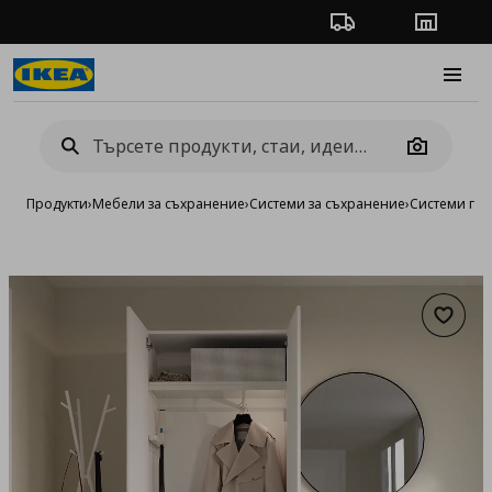
Проследяване на п
Магази
Burge
Camera
Продукти
›
Мебели за съхранение
›
Системи за съхранение
›
Системи га
Добав