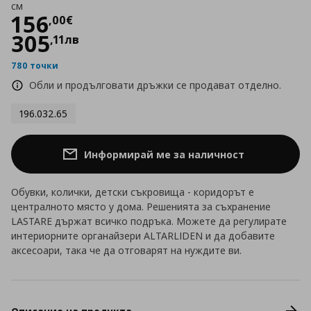
см
Цена
156,00 €
156
,
00
€
305
,
11
лв
780 точки
Обли и продълговати дръжки се продават отделно.
196.032.65
Информирай ме за наличност
Обувки, колички, детски съкровища - коридорът е
централното място у дома. Решенията за съхранение
LASTARE държат всичко подръка. Можете да регулирате
интериорните органайзери ALTARLIDEN и да добавите
аксесоари, така че да отговарят на нуждите ви.