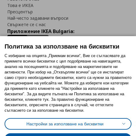
Това е ИКЕА
Пресцентър
Най-често задавани въпроси
Свържете се с нас
Приложение IKEA Bulgaria:
Политика за използване на бисквитки
С избиране на опцията „Приемам всички“, Вие се съгласявате да
приемете всички бисквитки с цел подобряване на навигацията,
Последвайте ни:
анализ на посещенията и подобряване на маркетинговите ни
активности. При избор на „Отхвърлям всички“ ще се инсталират
Facebook
Twitter
Youtube
Pinterest
Instagram
само строго необходимитe бисквитки, които са нужни за правилното
функциониране на уебсайта ни. Можете да изберете кои категории
да приемете като кликнете на "Настройки за използване на
бисквитки". За да видите пълната ни Политика за използване на
бисквитки, кликнете тук. За правилно функциониране на
бисквитките, опреснете страницата в случай, че оттеглите
съгласието си за използване на бисквитки.
Политика за използване на бисквитки (Cookies)
Избор на настройки за използване на бисквитки
Настройки за използване на бисквитки
Условия за ползване на ikea.bg
Обща политика за личните данни
Политика за защита на личните данни на ikea.bg