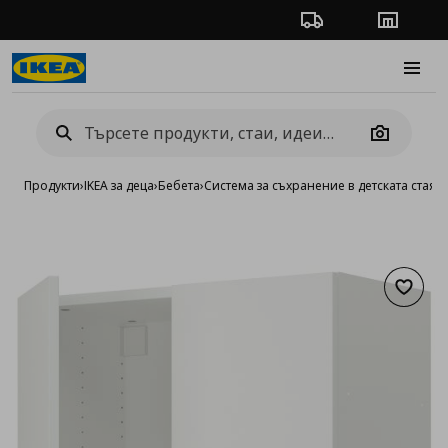
Проследяване на п
Магази
Burge
Camera
Продукти
›
IKEA за деца
›
Бебета
›
Система за съхранение в детската стая 
Добав