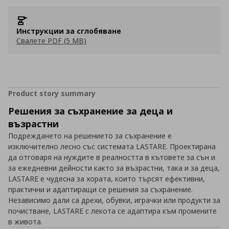
Инструкции за сглобяване
Свалете PDF (5 MB)
Product story summary
Решения за съхранение за деца и
възрастни
Подреждането на решението за съхранение е
изключително лесно със системата LASTARE. Проектирана
да отговаря на нуждите в реалността в кътовете за сън и
за ежедневни дейности както за възрастни, така и за деца,
LASTARE е чудесна за хората, които търсят ефективни,
практични и адаптиращи се решения за съхранение.
Независимо дали са дрехи, обувки, играчки или продукти за
почистване, LASTARE с лекота се адаптира към промените
в живота.