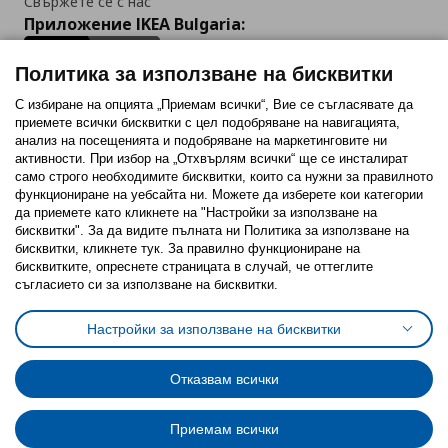
Свържете се с нас
Приложение IKEA Bulgaria:
Политика за използване на бисквитки
С избиране на опцията „Приемам всички“, Вие се съгласявате да
приемете всички бисквитки с цел подобряване на навигацията,
Последвайте ни:
анализ на посещенията и подобряване на маркетинговите ни
активности. При избор на „Отхвърлям всички“ ще се инсталират
Facebook
Twitter
Youtube
Pinterest
Instagram
само строго необходимитe бисквитки, които са нужни за правилното
функциониране на уебсайта ни. Можете да изберете кои категории
да приемете като кликнете на "Настройки за използване на
бисквитки". За да видите пълната ни Политика за използване на
бисквитки, кликнете тук. За правилно функциониране на
бисквитките, опреснете страницата в случай, че оттеглите
съгласието си за използване на бисквитки.
Политика за използване на бисквитки (Cookies)
Избор на настройки за използване на бисквитки
Настройки за използване на бисквитки
Условия за ползване на ikea.bg
Обща политика за личните данни
Политика за защита на личните данни на ikea.bg
Общи условия на програма IKEA Family
Отказвам всички
Политика за защита на лични данни на програма IKEA Family
Приемам всички