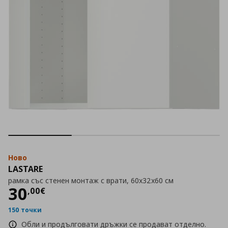
Ново
LASTARE
рамка със стенен монтаж с врати, 60x32x60 см
Цена
30,00 €
30
,
00
€
150 точки
Обли и продълговати дръжки се продават отделно.