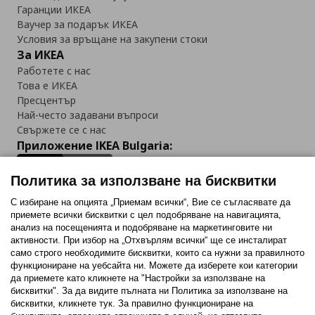
Гаранции ИКЕА
Ваучер за подарък ИКЕА
Условия за връщане на закупени стоки
За ИКЕА
Работете с нас
Това е ИКЕА
Пресцентър
Най-често задавани въпроси
Свържете се с нас
Приложение IKEA Bulgaria:
Политика за използване на бисквитки
С избиране на опцията „Приемам всички“, Вие се съгласявате да
приемете всички бисквитки с цел подобряване на навигацията,
Последвайте ни:
анализ на посещенията и подобряване на маркетинговите ни
активности. При избор на „Отхвърлям всички“ ще се инсталират
Facebook
Twitter
Youtube
Pinterest
Instagram
само строго необходимитe бисквитки, които са нужни за правилното
функциониране на уебсайта ни. Можете да изберете кои категории
да приемете като кликнете на "Настройки за използване на
бисквитки". За да видите пълната ни Политика за използване на
бисквитки, кликнете тук. За правилно функциониране на