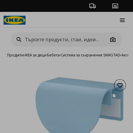
Проследяване на п
Магази
Burge
Camera
Продукти
›
IKEA за деца
›
Бебета
›
Система за съхранение SMASTAD
›
Аксес
Добав