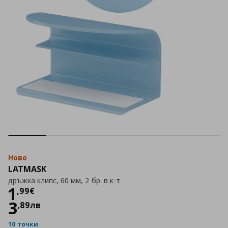
Ново
LATMASK
дръжка клипс, 60 мм, 2 бр. в к-т
Цена
1,99 €
1
,
99
€
3
,
89
лв
10 точки