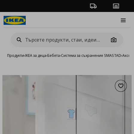
Проследяване на п
Магази
Burge
Camera
Продукти
›
IKEA за деца
›
Бебета
›
Система за съхранение SMASTAD
›
Аксес
Добав