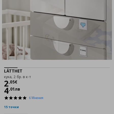
LÄTTHET
кука, 2 бр. в к-т
Цена
2,05 €
2
,
05
€
4
,
01
лв
4.8
6 Мнения
star
rating
15 точки